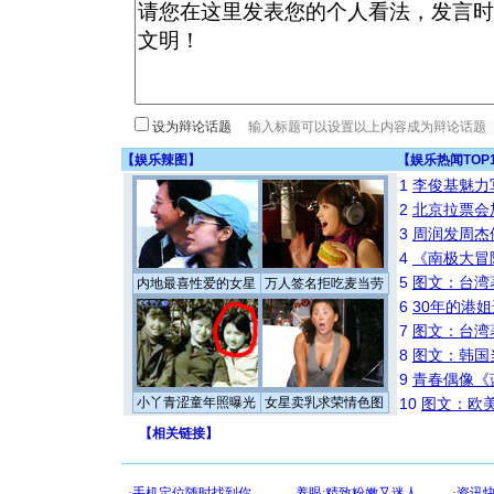
设为辩论话题
【
娱乐辣图
】
【
娱乐热闻TOP
1
李俊基魅力
2
北京拉票会
3
周润发周杰
4
《南极大冒
5
图文：台湾
内地最喜性爱的女星
万人签名拒吃麦当劳
6
30年的港
7
图文：台湾
8
图文：韩国
9
青春偶像《
小丫青涩童年照曝光
女星卖乳求荣情色图
10
图文：欧美
【
相关链接
】