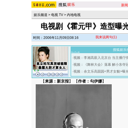
新闻
娱乐频道
>
电视 TV
>
内地电视
电视剧《霍元甲》造型曝光
我来说两句
(1)
时间：2006年11月09日08:16
搜狐娱乐
·
视频：李湘高薪入北京台 当主播疗
·
视频：《舞林大会》落幕 解小东夺
·
视频：余文乐高园园<男才女貌>曝
【
来源：新京报
】 【
作者：勾伊娜
】