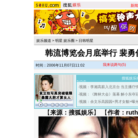
新闻
娱乐频道
>
明星 娱乐圈
>
日韩明星
韩流博览会月底举行 裴勇
我来说两句
(5)
时间：2006年11月07日11:02
搜狐娱乐
·
视频：李湘高薪入北京台 当主播疗
·
视频：《舞林大会》落幕 解小东夺
·
视频：余文乐高园园<男才女貌>曝
【
来源：搜狐娱乐
】 【
作者：ruth