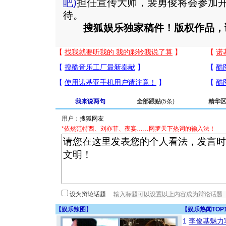
吧
)
担任宣传大师，裴勇俊将会参加
待。
搜狐娱乐独家稿件！版权作品，
我来说两句
全部跟贴
(5条)
精华
用户：
*依然范特西、刘亦菲、夜宴……网罗天下热词的输入法！
设为辩论话题
【
娱乐辣图
】
【
娱乐热闻TOP
1
李俊基魅力