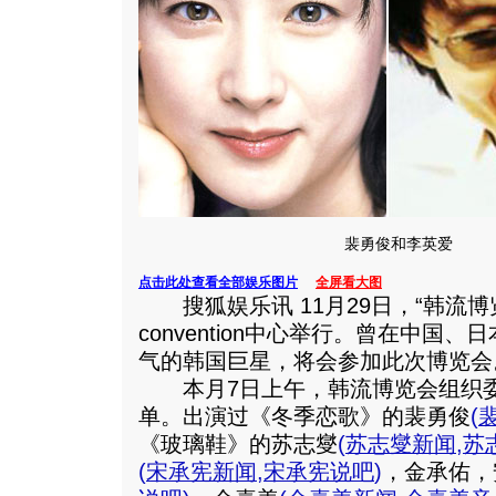
裴勇俊和李英爱
点击此处查看全部娱乐图片
全屏看大图
搜狐娱乐讯 11月29日，“韩流博览会
convention中心举行。曾在中国
气的韩国巨星，将会参加此次博览会
本月7日上午，韩流博览会组织委
单。出演过《冬季恋歌》的裴勇俊
(
《玻璃鞋》的苏志燮
(
苏志燮新闻
,
苏
(
宋承宪新闻
,
宋承宪说吧
)
，金承佑，