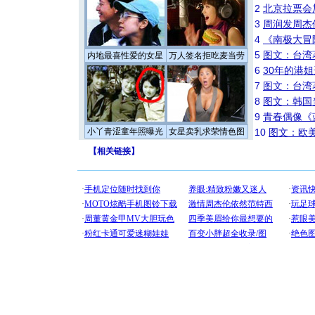
2
北京拉票会
3
周润发周杰
4
《南极大冒
5
图文：台湾
内地最喜性爱的女星
万人签名拒吃麦当劳
6
30年的港
7
图文：台湾
8
图文：韩国
9
青春偶像《
小丫青涩童年照曝光
女星卖乳求荣情色图
10
图文：欧美
【
相关链接
】