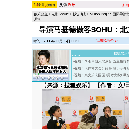
新闻
娱乐频道
>
电影 Movie
>
影坛动态
>
Vision Beijing 国际
报道
导演马基德做客SOHU：
我来说两句
(2)
时间：2006年11月06日11:31
搜狐娱乐
·
视频：李湘高薪入北京台 当主播疗
·
视频：《舞林大会》落幕 解小东夺
·
视频：余文乐高园园<男才女貌>曝
【
来源：搜狐娱乐
】 【
作者：文/