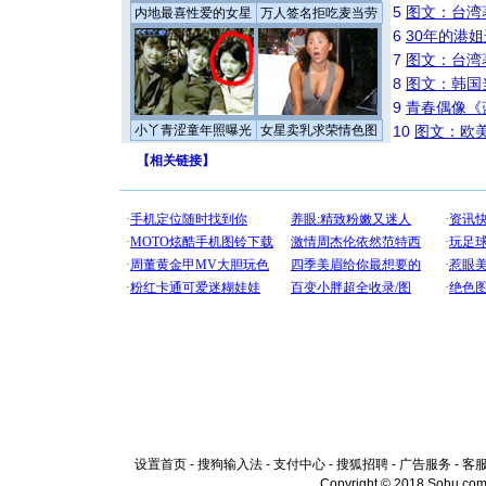
5
图文：台湾
内地最喜性爱的女星
万人签名拒吃麦当劳
6
30年的港
7
图文：台湾
8
图文：韩国
9
青春偶像《
小丫青涩童年照曝光
女星卖乳求荣情色图
10
图文：欧美
【
相关链接
】
设置首页
-
搜狗输入法
-
支付中心
-
搜狐招聘
-
广告服务
-
客
Copyright © 2018 Sohu.com I