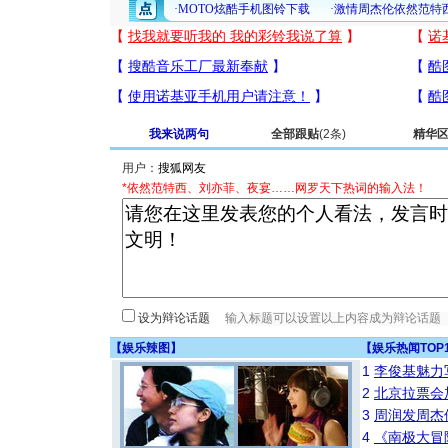
我来说两句
全部跟贴
(2条)
精华
用户：
*依然范特西、刘亦菲、夜宴……网罗天下热词的输入法！
设为辩论话题
【
娱乐辣图
】
【
娱乐热闻TOP
1
李俊基魅力
2
北京拉票会
3
周润发周杰
4
《南极大冒