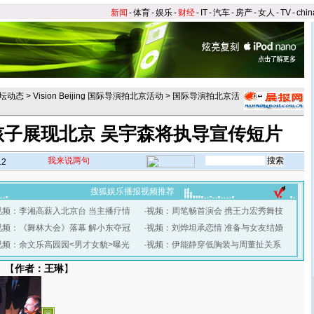
新闻
-
体育
-
娱乐
-
财经
-
IT
-
汽车
-
房产
-
女人
-
TV
-
chin
坛动态
>
Vision Beijing 国际导演拍北京活动
>
国际导演拍北京活
孩子展现北京 吴宇森将执导宣传短片
我来说两句
12
搜狐娱乐播报视频推荐
视频：李湘高薪入北京台 当主播疗情
·
视频：周笔畅首演会 携王力宏秀舞技
视频：《舞林大会》落幕 解小东夺冠
·
视频：刘烨坦承恋情 准备与女友结婚
视频：余文乐高园园<男才女貌>曝光
·
视频：伊能静穿低胸装与周董扯关系
 【
作者：王琳
】