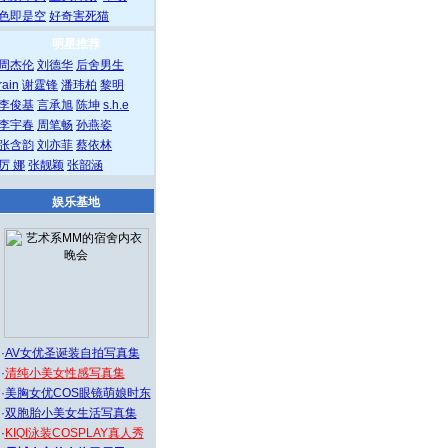
色即是空
好奇害死猫
明星推荐
周杰伦
刘德华
后舍男生
rain
谢霆锋
潘玮柏
黎明
李俊基
言承旭
陈坤
s.h.e
李宇春
周笔畅
孙燕姿
张含韵
刘亦菲
蔡依林
厉 娜
张靓颖
张韶涵
娱乐基地
·
AV女优圣诞装自拍写真集
·
清纯小美女性感写真集
·
美胸女优COS眼镜萌娘时东
·
双胞胎小美女生活写真集
·
KIQI泳装COSPLAY真人秀