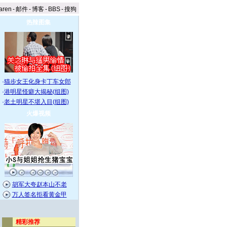
aren
-
邮件
-
博客
-
BBS
-
搜狗
热辣图集
·
猫步女王化身卡丁车女郎
·
港明星怪癖大揭秘(组图)
·
老土明星不堪入目(组图)
火爆视频
胡军大夸赵本山不老
万人签名拒看黄金甲