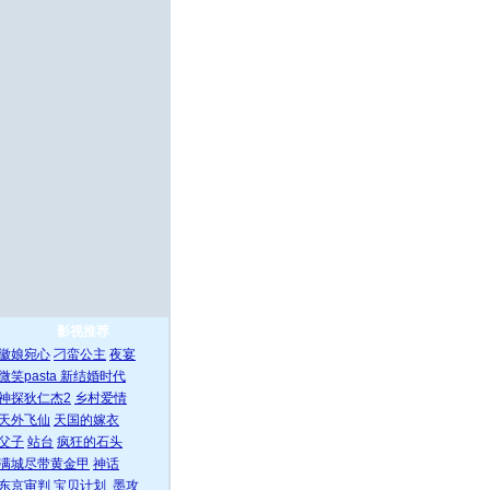
影视推荐
徽娘宛心
刁蛮公主
夜宴
微笑pasta
新结婚时代
神探狄仁杰2
乡村爱情
天外飞仙
天国的嫁衣
父子
站台
疯狂的石头
满城尽带黄金甲
神话
东京审判
宝贝计划
墨攻