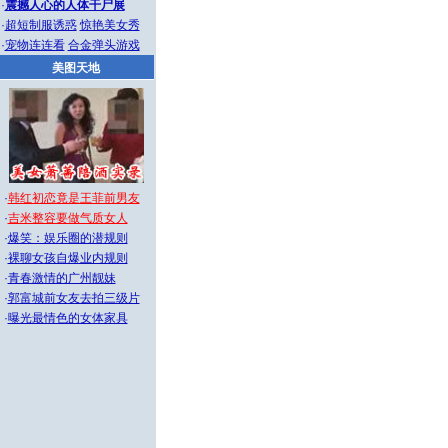
·
震撼人心的人体干尸展
·
超短制服诱惑
惊艳美女秀
·
宠物连连看
合金弹头游戏
美图天地
·
韩红初恋竟是王菲前男友
·
吉米整容要做气质女人
·
爆笑：娱乐圈的潜规则
·
裸聊女孩自爆业内规则
·
青春激情的广州靓妹
·
郭富城前女友去拍三级片
·
曝光最情色的女体家具