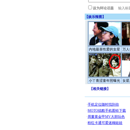
设为辩论话题
【
娱乐辣图
】
内地最喜性爱的女星
万人
小丫青涩童年照曝光
女星
【
相关链接
】