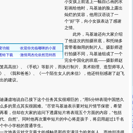
小女孩上前送上一幅自己画的水
彩画给他时，马基迪的脸上露出
灿烂的笑容，他用汉语说了一
个“好”字，向小女孩表达了感谢
之情。
此外，马基迪还向大家介绍
了他这次的拍摄班底，和托纳多
雷带着御用的制片人、摄影师进
行拍摄不同，马基迪组成了一个
完全中国化的班底——摄影师赵
笼高高挂》、《手机》等影片，而执行制片、美术助理、造型师等人
》、《我和爸爸》、《一个陌生女人的来信》，他还特别感谢了赵飞
出的建议。
谦虚地说自己接下这个任务其实很艰巨的，“用5分钟表现中国悠久
么多的景点其实很困难。”尽管马基迪表示要对短片情节保密，希望
再看，但却在大家的追问下透露短片将表现五个方面的内容，“包括
代、自然”。同时他再次重申短片的中心将是孩子，将启用超过1千名
个中小学校的普通学生。
次地表示对北京最大的感触是那些充满活力的老年人，而他却选择