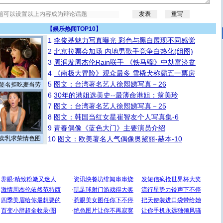
【
娱乐热闻TOP10
】
1
李俊基魅力写真曝光 彩色与黑白展现不同感觉
2
北京拉票会加场 内地男歌手竞争白热化(组图)
3
周润发周杰伦Rain联手 《铁马骝》中劫富济贫
4
《南极大冒险》观众最多 雪橇犬称霸五一票房
5
图文：台湾著名艺人徐熙娣写真－26
签名拒吃麦当劳
6
30年的港姐选美史--最薄命港姐：翁美玲
7
图文：台湾著名艺人徐熙娣写真－25
8
图文：韩国当红女星崔智友个人写真集-6
9
青春偶像《蓝色大门》主要演员介绍
卖乳求荣情色图
10
图文：欧美著名人气偶像奥黛丽-赫本-10