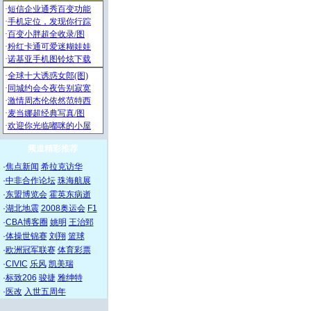
频道精彩推荐
·
焦点新闻
希拉克访华
·
中非合作论坛
珠海航展
·
东盟博览会
霍英东病逝
·
湖北地震
2008奥运会
F1
·
CBA博客圈
姚明
王治郅
·
体操世锦赛
刘翔
篮球
·
欧洲冠军联赛
体育彩票
·
CIVIC
乐风
凯美瑞
·
标致206
骏捷
雅绅特
·
医改
入世五周年