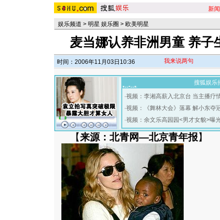
新闻
娱乐频道
>
明星 娱乐圈
>
欧美明星
麦当娜认养非洲男童 养子
我来说两句
时间：2006年11月03日10:36
搜狐娱乐
·
视频：李湘高薪入北京台 当主播疗
·
视频：《舞林大会》落幕 解小东夺
·
视频：余文乐高园园<男才女貌>曝
【
来源：北青网—北京青年报
】