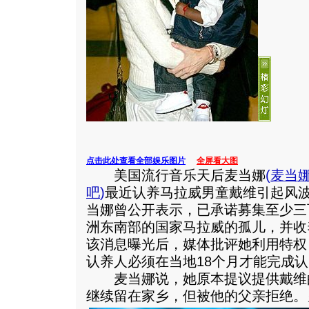
点击此处查看全部娱乐图片
全屏看大图
美国流行音乐天后麦当娜
(
麦当
吧
)
最近认养马拉威男童戴维引起风
当娜曾公开表示，已承诺募集至少三
洲东南部的国家马拉威的孤儿，并收
该消息曝光后，媒体批评她利用特权
认养人必须在当地18个月才能完成
麦当娜说，她原本提议提供戴维
继续留在家乡，但被他的父亲拒绝。