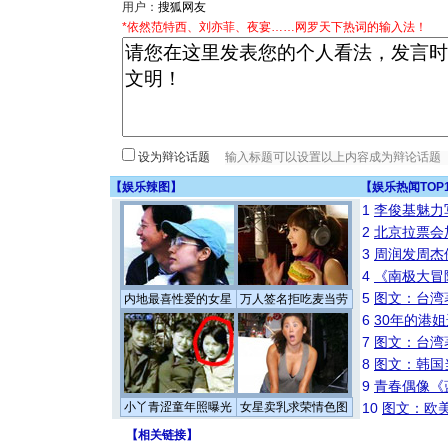
用户：
*依然范特西、刘亦菲、夜宴……网罗天下热词的输入法！
设为辩论话题
【
娱乐辣图
】
【
娱乐热闻TOP
1
李俊基魅力
2
北京拉票会
3
周润发周杰
4
《南极大冒
5
图文：台湾
内地最喜性爱的女星
万人签名拒吃麦当劳
6
30年的港
7
图文：台湾
8
图文：韩国
9
青春偶像《
小丫青涩童年照曝光
女星卖乳求荣情色图
10
图文：欧美
【
相关链接
】