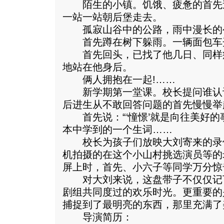
陌生的小镇。饥饿、疲惫的首先
一站一站朝后堡走去。
孤寂山谷中的公路，雨中漫长的
首先蹲在树下躲雨。一辆面包车
首先回头，已找了他几日、同样
地站在他身后。
俩人拥抱在一起!……
新学期第一堂课。校长提问谁认识
后进生从不敢回答问题的首先慢慢举
首先说：“‘憧憬’就是向往美好的
本中学到的一个生词……
校长为孩子们放映大刘寄来的录
机拍摄的在这个小山村挑选演员等的
屏上时，首先、小六子等同学万分惊
对大刘来说，这盘带子不仅仅记
剧组共同度过的欢乐时光。更重要的
捕捉到了最明亮的东西，那里充满了
导演简历：