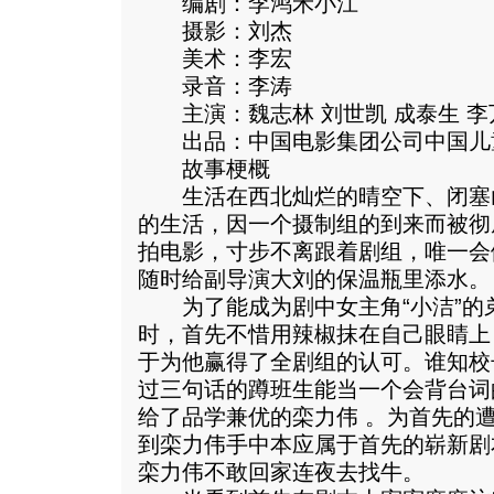
编剧：李鸿禾小江
摄影：刘杰
美术：李宏
录音：李涛
主演：魏志林 刘世凯 成泰生 李
出品：中国电影集团公司中国儿
故事梗概
生活在西北灿烂的晴空下、闭塞山
的生活，因一个摄制组的到来而被彻
拍电影，寸步不离跟着剧组，唯一会
随时给副导演大刘的保温瓶里添水。
为了能成为剧中女主角“小洁”的弟
时，首先不惜用辣椒抹在自己眼睛上
于为他赢得了全剧组的认可。谁知校
过三句话的蹲班生能当一个会背台词
给了品学兼优的栾力伟 。为首先的
到栾力伟手中本应属于首先的崭新剧
栾力伟不敢回家连夜去找牛。