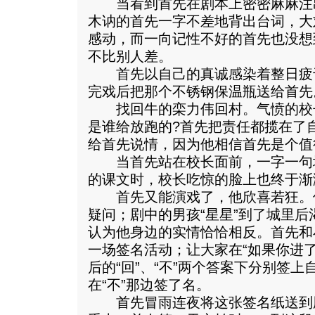
当看到首先在剧本上密密麻麻注
木讷的首先一字不差地背出台词，大
感动，而一向记性不好的首先也没想
不比别人差。
首先以自己的真诚感染着整日疲
完戏后把那个不锈钢保温瓶送给首先
找回牛的栾力伟回村。气愤的校
是谁给放跑的?首先把责任都揽在了
给首先说情，因为他相信首先是个值
当首先站在校长面前，一字一句
的课文时，校长吃惊的脸上也终于渐
首先又能演戏了，他欣喜若狂。
疑问；剧中的男孩“星星”到了城里
认为他身边的实情恰恰相反。首先和
一场签名活动；让大家在“如果你进
后的“回”、“不”两个答案下分别签
在“不”那边签了名。
首先冒雨连夜将这张签名纸送到