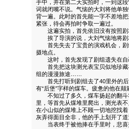
手中，并在第二天实拍时，一到这段
词就闭嘴不说。气恼的大刘将他单独
背一遍。此时的首先能一字不差地把
紧张，待会再拍时争取一遍过。
这遍实拍，首先依旧没有按照剧
挨了导演的说，大刘气恼地将剧
首先失去了宝贵的演戏机会，剧
摄地点。
这时，首先发现了剧组遗失在自
首先把这块测光表宝贝似地珍藏
组的漫漫旅途……
首先打听到剧组去了40里外的后
有“后堡”字样的煤车。疲惫的他在颠
不知过了多久，煤车扬起的翻斗
里，等首先从煤堆里爬出，测光表不
在小山似的煤堆上不顾一切地挖找着
灰弄得面目全非，他的手上划开了道
当表终于被他捧在手里时，悲喜