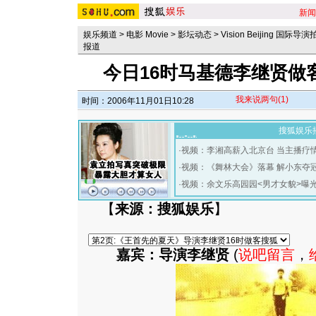
新闻
娱乐频道
>
电影 Movie
>
影坛动态
>
Vision Beijing 国际
报道
今日16时马基德李继贤做客
我来说两句
(1)
时间：2006年11月01日10:28
搜狐娱乐
·
视频：李湘高薪入北京台 当主播疗
·
视频：《舞林大会》落幕 解小东夺
·
视频：余文乐高园园<男才女貌>曝
【
来源：搜狐娱乐
】
嘉宾：导演李继贤
(
说吧留言
，