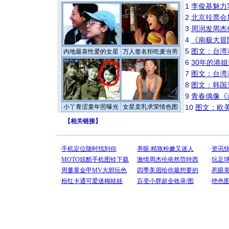
1
李俊基魅力
2
北京拉票会
3
周润发周杰
4
《南极大冒
5
图文：台湾
内地最喜性爱的女星
万人签名拒吃麦当劳
6
30年的港
7
图文：台湾
8
图文：韩国
9
青春偶像《
小丫青涩童年照曝光
女星卖乳求荣情色图
10
图文：欧美
【
相关链接
】