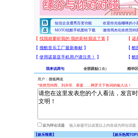
我来说两句
全部跟贴
(1条)
精华
用户：
*依然范特西、刘亦菲、夜宴……网罗天下热词的输入法！
设为辩论话题
【
娱乐辣图
】
【
娱乐热闻TOP