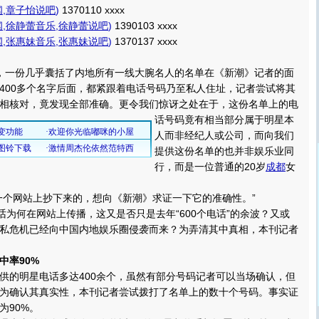
闻
,
章子怡说吧
)
1370110 xxxx
闻
,
徐静蕾音乐
,
徐静蕾说吧
)
1390103 xxxx
闻
,
张惠妹音乐
,
张惠妹说吧
)
1370137 xxxx
日，一份几乎囊括了内地所有一线大腕名人的名单在《新潮》记者的面
400多个名字后面，都紧跟着电话号码乃至私人住址，记者尝试将其
相核对，竟发现全部准确。
更令我们惊讶之处在于，这份名单上的电
话号码竟有相当部分属于明星本
人而非经纪人或公司，而向我们
提供这份名单的也并非娱乐业同
行，而是一位普通的20岁
成都
女
个网站上抄下来的，想向《新潮》求证一下它的准确性。”
为何在网站上传播，这又是否只是去年“600个电话”的余波？又或
私危机已经向中国内地娱乐圈侵袭而来？为弄清其中真相，本刊记者
中率90%
的明星电话多达400余个，虽然有部分号码记者可以当场确认，但
为确认其真实性，本刊记者尝试拨打了名单上的数十个号码。事实证
为90%。