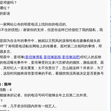
是邓捷吗？
哪位？
的影迷
家网站公布的明星电话上找到你的电话的。
不住的愤怒)：谢谢你的支持，但是你这样已经侵犯了我的隐私，我
因为在去年的事件中，她就以王熙风的泼辣性格在摄像机镜头前
“招呼”了将明星电话帖在网络上的传播者。面对第二次相同的事情，邓
愿多言。
明星中，姜培琳
(
姜培琳博客
,
姜培琳新闻
,
姜培琳说吧
)
经纪人的反映
的电话曝光事件中，姜培琳受到太多污言秽语的骚扰，濒临崩溃。面
，其经纪人一直在重复：太不负责任了，怎么能这样？并表示，为了
，这段时间她将保管姜培琳的手机，看骚扰情况再做决定是否更换号
物：陈坤
指数：4
媒体的记者。你的电话号码可能继去年之后第二次外泄。
？
样，几乎牵涉到国内所有一线艺人。