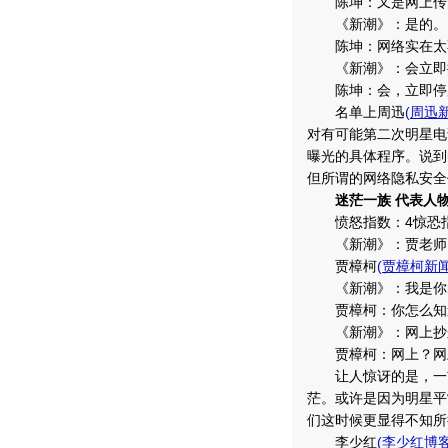
陈坤：又是网上传
《新潮》：是的。
陈坤：网络实在太
《新潮》：会立即
陈坤：会，立即停
名单上周迅
(
周迅
对有可能第二次明星电
曝光的具体程序。说到
但所谓的网络隐私安全
迷茫一族 代表人
愤怒指数：4惊恐指
《新潮》：贾老师，
贾樟柯
(
贾樟柯新
《新潮》：我是你的
贾樟柯：你怎么知
《新潮》：网上抄
贾樟柯：网上？网上
让人惊讶的是，一贯
茫。或许是因为明星平
们这时候更显得不知所
李少红
(
李少红博