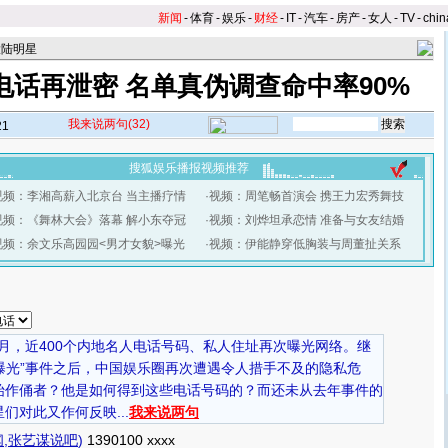
新闻
-
体育
-
娱乐
-
财经
-
IT
-
汽车
-
房产
-
女人
-
TV
-
chin
大陆明星
星电话再泄密 名单真伪调查命中率90%
我来说两句
(32)
21
搜狐娱乐播报视频推荐
视频：李湘高薪入北京台 当主播疗情
·
视频：周笔畅首演会 携王力宏秀舞技
视频：《舞林大会》落幕 解小东夺冠
·
视频：刘烨坦承恋情 准备与女友结婚
视频：余文乐高园园<男才女貌>曝光
·
视频：伊能静穿低胸装与周董扯关系
0月，近400个内地名人电话号码、私人住址再次曝光网络。继
话曝光”事件之后，中国娱乐圈再次遭遇令人措手不及的隐私危
始作俑者？他是如何得到这些电话号码的？而还未从去年事件的
们对此又作何反映...
我来说两句
闻
,
张艺谋说吧
)
1390100 xxxx