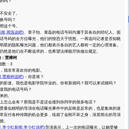
的吗？
不安全了。
换号吗？
用这个号。
新闻
,
周迅说吧
)
、章子怡、黄磊的电话号码均属于其各自的经纪人。面
话号码的全方位曝光，他们的惶恐大于愤怒。一再追问记者是否知晓
明星的隐私曝光问题，他们都表示各自的艺人都有一定的心理准备。
仍然是他们在不断追求的，也希望法律能尽快做出规定。
物：贾樟柯
数：3
我非常喜欢你的电影。
闻
,
贾樟柯说吧
)
：你是谁？
影迷。我也是电影学院毕业的。你有新戏吗？我可以来试镜吗？
道我的电话号码？
来的。
怎么会有？那我是不是还会接到你同学的很多电话？
看似精明的导演在电话曝光事件中的反映是反常的，也是集体的迷
常应付各种传闻的机会更多，练就了金刚不坏之身，深居简出的导演
措。
客
,
李少红新闻
,
李少红说吧
)
导演表示，上一次的电话曝光，让她受够