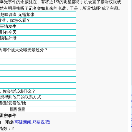
光事件的余威犹在，有将近1/3的明星都将手机设置了接听权限或
然有明星接听了记者突如其来的电话，于是，所谓“惊吓”成了主题。
趣味调查 无需紧张
码再泄，你怎么看？
事情发生
到有今天
隐私外泄
为哪个被大众曝光最过分？
，你会尝试拨打么？
想得到他们的联系方式
默默爱着他/她
泄密事件
：邓婕
(
邓婕新闻
,
邓婕说吧
)
指数：2