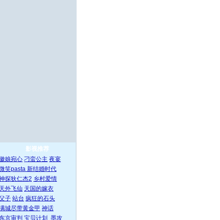
影视推荐
徽娘宛心
刁蛮公主
夜宴
微笑pasta
新结婚时代
神探狄仁杰2
乡村爱情
天外飞仙
天国的嫁衣
父子
站台
疯狂的石头
满城尽带黄金甲
神话
东京审判
宝贝计划
墨攻