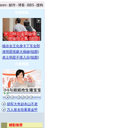
aren
-
邮件
-
博客
-
BBS
-
搜狗
热辣图集
·
猫步女王化身卡丁车女郎
·
港明星怪癖大揭秘(组图)
·
老土明星不堪入目(组图)
火爆视频
胡军大夸赵本山不老
万人签名拒看黄金甲