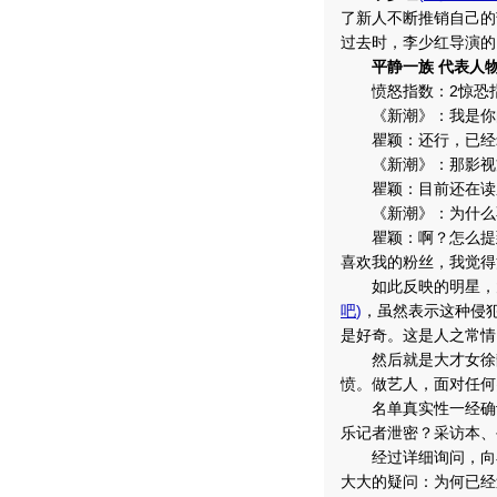
了新人不断推销自己的
过去时，李少红导演的
平静一族 代表人
愤怒指数：2惊恐指
《新潮》：我是你的
瞿颖：还行，已经录
《新潮》：那影视方
瞿颖：目前还在读
《新潮》：为什么不
瞿颖：啊？怎么提到
喜欢我的粉丝，我觉得
如此反映的明星，大
吧
)
，虽然表示这种侵
是好奇。这是人之常情
然后就是大才女徐静
愤。做艺人，面对任何
名单真实性一经确认
乐记者泄密？采访本、
经过详细询问，向小
大大的疑问：为何已经