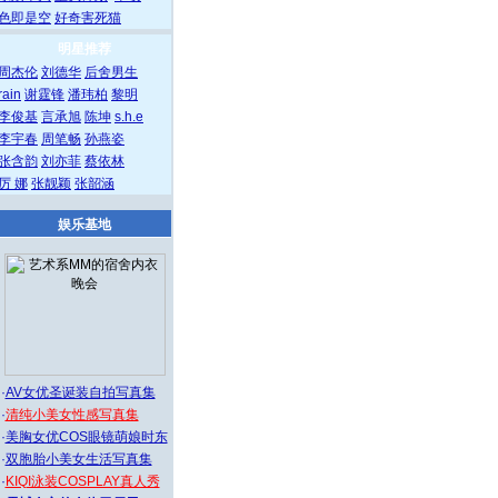
色即是空
好奇害死猫
明星推荐
周杰伦
刘德华
后舍男生
rain
谢霆锋
潘玮柏
黎明
李俊基
言承旭
陈坤
s.h.e
李宇春
周笔畅
孙燕姿
张含韵
刘亦菲
蔡依林
厉 娜
张靓颖
张韶涵
娱乐基地
·
AV女优圣诞装自拍写真集
·
清纯小美女性感写真集
·
美胸女优COS眼镜萌娘时东
·
双胞胎小美女生活写真集
·
KIQI泳装COSPLAY真人秀