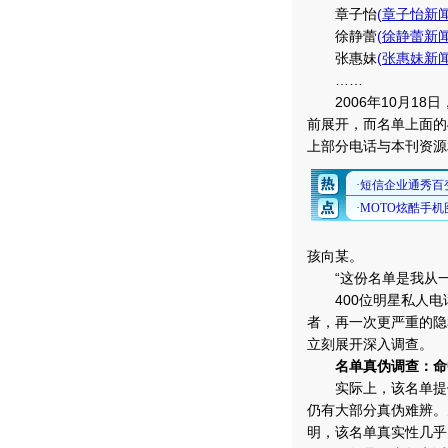
章子怡
(
章子怡新
徐静蕾
(
徐静蕾新
张惠妹
(
张惠妹新
……
2006年10月18
前展开，而名单上面的
上部分电话与本刊资源
孩向某。
“这份名单是我从一
400位明星私人电话
者，再一次更严重的隐
立刻展开深入调查。
名单真伪调查：命
实际上，该名单提供
仍有大部分真伪难辨。
明，该名单真实性几乎