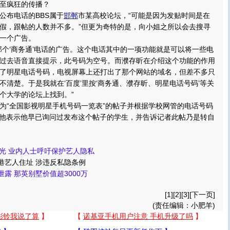
至疯狂的传播？
布电话的BBS属于
邯郸
市某高校论坛，“可能是因为发贴时间是在
假，跟帖的人数并不多。”但更为奇特的是，向小姐之所以会去搜寻
一个广告。
‘商务通’电话的广告。这个电话其中的一项功能就是可以将一些电
过去语音直接提示，此号码为空号。而濮存昕在介绍这个功能的作用
了明星电话号码，电视屏幕上还打出了那个网站的域名，但差不多只
不清楚。于是我就在‘百度’里按‘商务通、濮存昕、明星电话号码’等关
个大学的论坛上找到。”
“全国影视明星手机号码一览表”的帖子并根据学校网管的电话号码
，他表示他早已询问过发布这个帖子的学生，并告诉记者此帖乃是转自
曝光 业内人士呼吁保护艺人隐私
港艺人住址 涉违反私隐条例
露 那英别墅价值超3000万
[1][
2
][
3
][
下一页
]
(责任编辑：小肥羊)