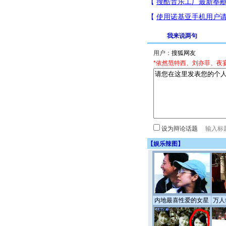
我来说两句
用户：
*依然范特西、刘亦菲、夜
设为辩论话题
【
娱乐辣图
】
内地最喜性爱的女星
万人