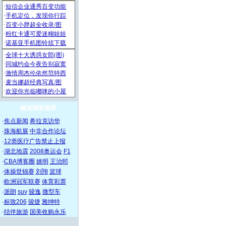
频道精彩推荐
·
焦点新闻
希拉克访华
·
珠海航展
中非合作论坛
·
12类医疗广告禁止上报
·
湖北地震
2008奥运会
F1
·
CBA博客圈
姚明
王治郅
·
体操世锦赛
刘翔
篮球
·
欧洲冠军联赛
体育彩票
·
派朗
suv
骏逸
微型车
·
标致206
骏捷
雅绅特
·
结伴旅游
国美收购永乐