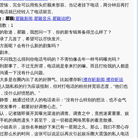
苦恼，完全可以用焦头烂额来形容。当记者挂下电话，两分钟后再打
电话就已经转入了电话留言。
物：瞿颖
(
瞿颖新闻
,
瞿颖音乐
,
瞿颖说吧
)
数：1
歌迷，瞿颖，我想问一下，你的新专辑筹备得怎么样了？
了几首了，希望可以尽快发片。
面呢？会有什么新的剧集吗？
剧本。
问我怎么得到你电话号码的？不害怕像去年一样号码曝光吗？
那事了。不过无所谓，电话就是拿来打的嘛。而且打给我的人都是
沟通一下没有什么问题。
多是在圈内出了名的好脾气。比如濮存昕
(
濮存昕新闻
,
濮存昕说
犯人隐私权的行为应该抵制，但对打电话的粉丝持宽容态度，“他们也
，没什么好愤怒的。”
蕾，她通过经济人的电话表示：“没有什么特别的想法，也不会气
突发事件，都要好好调整心态。”
，记者随即展开其曝光渠道的调查。调查之中，竟然迷雾重重。娱
手机的偶然遗失？甚至于，这一切都是网络黑客的蓄意散播。
姐表示，这份名单她抄下来已有一星期之久。那么，我们不禁心存
过那么长的时间，这张可以说足以再次引起娱乐圈大震荡的私人电话