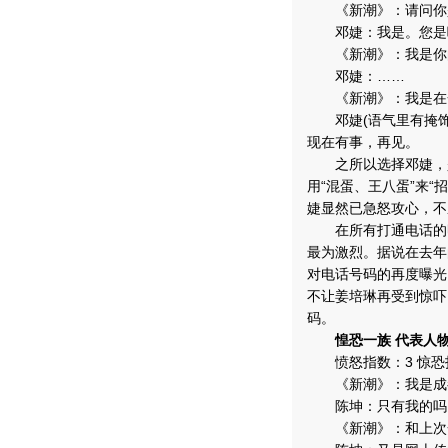
《新潮》：请问你
邓婕：我是。您是
《新潮》：我是你
邓婕：……
《新潮》：我是在一
邓婕(语气里有掩饰
现在有事，再见。
之所以选择邓婕，是
用“混蛋、王八蛋”来
婕显然已急怒攻心，不
在所有打通电话的
最为激烈。据说在去年
对电话号码的再度曝光
不让姜培琳再受到惊吓
码。
惶恐一族 代表人
愤怒指数：3 惊恐
《新潮》：我是成都
陈坤：只有我的吗
《新潮》：和上次一