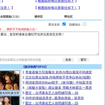
全部跟贴
(32条)
精华区
辩论区
匿名发表：
隐藏地址：
宴……网罗天下热词的输入法！
【
娱乐热闻TOP10
】
1
李俊基魅力写真曝光 彩色与黑白展现不同感觉
2
北京拉票会加场 内地男歌手竞争白热化(组图)
3
周润发周杰伦Rain联手 《铁马骝》中劫富济贫
4
《南极大冒险》观众最多 雪橇犬称霸五一票房
5
图文：台湾著名艺人徐熙娣写真－26
签名拒吃麦当劳
6
30年的港姐选美史--最薄命港姐：翁美玲
7
图文：台湾著名艺人徐熙娣写真－25