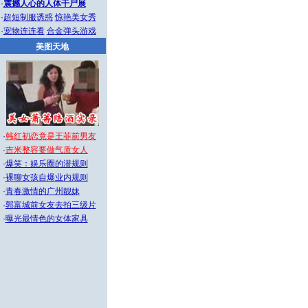
·
震撼人心的人体干尸展
·
超短制服诱惑
惊艳美女秀
·
宠物连连看
合金弹头游戏
美图天地
·
韩红初恋竟是王菲前男友
·
吉米整容要做气质女人
·
爆笑：娱乐圈的潜规则
·
裸聊女孩自爆业内规则
·
青春激情的广州靓妹
·
郭富城前女友去拍三级片
·
曝光最情色的女体家具