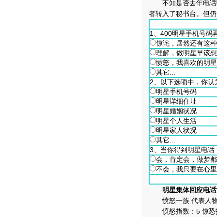
不知是否去年电话曝
者转入了秘书台。但仍
1、400明星手机号
惊诧，居然还有这种
理解，做明星早该想
愤怒，我喜欢的明星
其它...
2、以下选项中，你认
明星手机号码
明星详细住址
明星婚姻状况
明星个人生活
明星家人状况
其它...
3、当你得到明星电话
会，肯定会，做梦都
不会，我只要在心里
明星集体回应电话
愤怒一族 代表人物
愤怒指数：5 惊恐