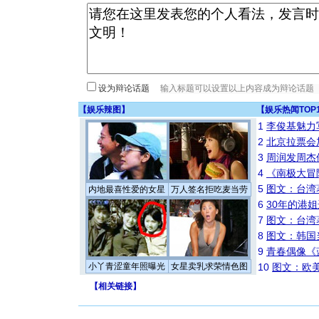
设为辩论话题
【
娱乐辣图
】
【
娱乐热闻TOP
1
李俊基魅力
2
北京拉票会
3
周润发周杰
4
《南极大冒
5
图文：台湾
内地最喜性爱的女星
万人签名拒吃麦当劳
6
30年的港
7
图文：台湾
8
图文：韩国
9
青春偶像《
小丫青涩童年照曝光
女星卖乳求荣情色图
10
图文：欧美
【
相关链接
】