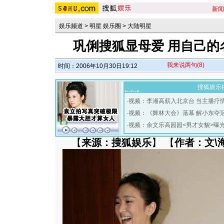
新闻
娱乐频道
>
明星 娱乐圈
>
大陆明星
巩俐搜狐显母爱 用自己的
我来说两句
(8)
时间：2006年10月30日19:12
搜狐娱乐
·
视频：李湘高薪入北京台 当主播疗
·
视频：《舞林大会》落幕 解小东夺
·
视频：余文乐高园园<男才女貌>曝
【
来源：搜狐娱乐
】 【
作者：文\海