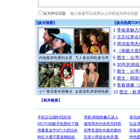
设为辩论话题
【
娱乐辣图
】
【
娱乐热闻TOP
1
李俊基魅力
2
北京拉票会
3
周润发周杰
4
《南极大冒
5
图文：台湾
内地最喜性爱的女星
万人签名拒吃麦当劳
6
30年的港
7
图文：台湾
8
图文：韩国
9
青春偶像《
小丫青涩童年照曝光
女星卖乳求荣情色图
10
图文：欧美
【
相关链接
】