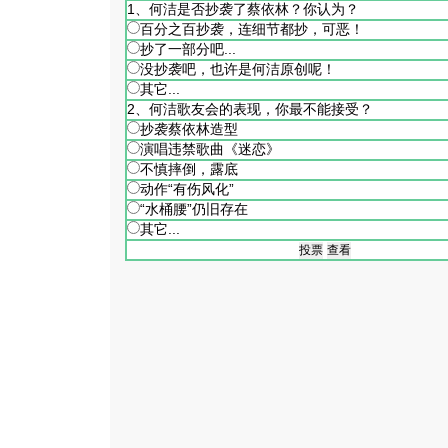
1、何洁是否抄袭了蔡依林？你认为？
百分之百抄袭，连细节都抄，可恶！
抄了一部分吧...
没抄袭吧，也许是何洁原创呢！
其它...
2、何洁歌友会的表现，你最不能接受？
抄袭蔡依林造型
演唱违禁歌曲《迷恋》
不慎摔倒，露底
动作“有伤风化”
“水桶腰”仍旧存在
其它...