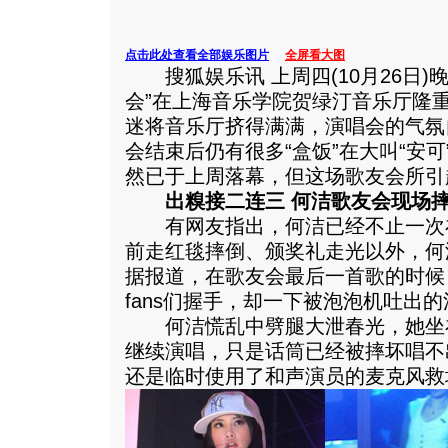
点击此处查看全部娱乐图片
全屏看大图
搜狐娱乐讯 上周四(10月26日)晚
会”在上海音乐学院贺绿汀音乐厅隆
迷将音乐厅挤得满满，演唱会的气氛
会结束后仍有很多“盒饭”在大叫“安
然已于上周落幕，但这场歌友会所引
出糗接二连三 何洁歌友会现场
有网友指出，何洁已经不止一次在
前走红毯摔倒、颁奖礼走光以外，何
据报道，在歌友会最后一首歌的时候
fans们握手，却一下被泡泡机吐出
何洁慌乱中劈腿大泄春光，她坐
继续演唱，只是话筒已经被摔坏唱不
还是临时使用了和声演员的麦克风救