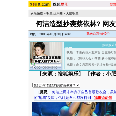
新闻
娱乐频道
>
明星 娱乐圈
>
大陆明星
何洁造型抄袭蔡依林? 网友
我来说两句
(404)
时间：2006年10月30日14:48
搜狐娱乐
·
视频：李湘高薪入北京台 当主播疗
·
视频：《舞林大会》落幕 解小东夺
·
视频：余文乐高园园<男才女貌>曝
【
来源：搜狐娱乐
】 【
作者：小
[提要]
何洁上周末举办了自己首场歌友会，虽然
的“地震”反应，估计她自己都没料到...
我来说两句