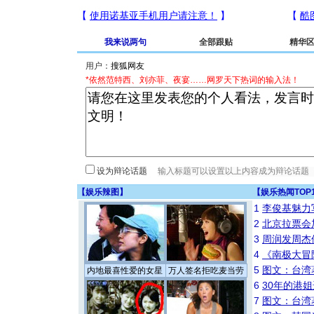
我来说两句
全部跟贴
精华
用户：
*依然范特西、刘亦菲、夜宴……网罗天下热词的输入法！
设为辩论话题
【
娱乐辣图
】
【
娱乐热闻TOP
1
李俊基魅力
2
北京拉票会
3
周润发周杰
4
《南极大冒
5
图文：台湾
内地最喜性爱的女星
万人签名拒吃麦当劳
6
30年的港
7
图文：台湾