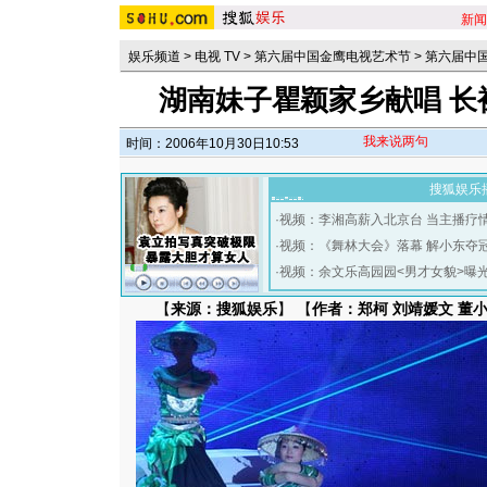
新闻
娱乐频道
>
电视 TV
>
第六届中国金鹰电视艺术节
>
第六届中
湖南妹子瞿颖家乡献唱 长
我来说两句
时间：2006年10月30日10:53
搜狐娱乐
·
视频：李湘高薪入北京台 当主播疗
·
视频：《舞林大会》落幕 解小东夺
·
视频：余文乐高园园<男才女貌>曝
【
来源：搜狐娱乐
】 【
作者：郑柯 刘靖媛文 董