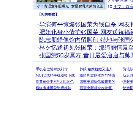
9
青春偶像《
小丫青涩童年照曝光
女星卖乳求荣情色图
10
图文：欧美
【
相关链接
】
·
导演何平惊爆张国荣为钱自杀 网友
·
肥姐化身小倩护张国荣 网友送祝福
·
陈志朋蜡像馆内留脚印 特地与张国
·
林夕忆述初见张国荣：那绮丽情景至
·
张国荣50岁冥寿 昔日最爱唐唐与帅哥