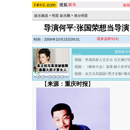
新闻
娱乐频道
>
明星 娱乐圈
>
港台明星
导演何平:张国荣想当导演
我来说两句
(4)
时间：2006年10月23日09:01
搜狐娱乐
·
视频：李湘高薪入北京台 当主播疗
·
视频：《舞林大会》落幕 解小东夺
·
视频：余文乐高园园<男才女貌>曝
【
来源：重庆时报
】