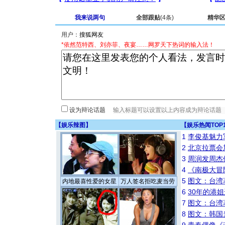
我来说两句
全部跟贴
(4条)
精华
用户：
*依然范特西、刘亦菲、夜宴……网罗天下热词的输入法！
设为辩论话题
【
娱乐辣图
】
【
娱乐热闻TOP
1
李俊基魅力
2
北京拉票会
3
周润发周杰
4
《南极大冒
5
图文：台湾
内地最喜性爱的女星
万人签名拒吃麦当劳
6
30年的港
7
图文：台湾
8
图文：韩国