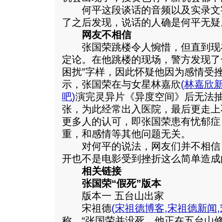
何平这段谈话的音频以及实录文
了之后发现，说话的人确是何平无疑
网友不相信
张国荣跳楼令人惋惜，但直到现
定论。在他跳楼的现场，警方发现了
困扰”字样，因此怀疑他因为感情受
示，张国荣在与女星林嘉欣
(
林嘉欣
吧
)
演完灵异片《异度空间》后无法
张，为此经常出入医院，最后更走上
更多人的认可，即张国荣患有忧郁症
重，和感情等其他问题无关。
对何平的说法，网友们并不相信，
开也不是电影受到挫折这么简单造成
相关链接
张国荣“假死”版本
版本一 五台山出家
宋祖德
(
宋祖德博客
,
宋祖德新闻
,
称，“张国荣并没死，他正在五台山修