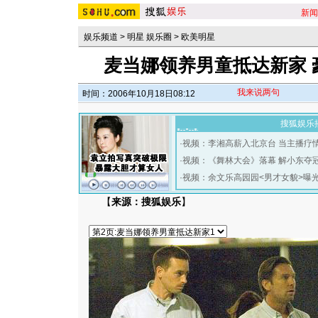
新闻
娱乐频道
>
明星 娱乐圈
>
欧美明星
麦当娜领养男童抵达新家 
我来说两句
时间：2006年10月18日08:12
搜狐娱乐
·
视频：李湘高薪入北京台 当主播疗
·
视频：《舞林大会》落幕 解小东夺
·
视频：余文乐高园园<男才女貌>曝
【
来源：搜狐娱乐
】