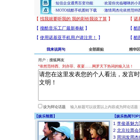
我来说两句
全部跟贴
精华
用户：
*依然范特西、刘亦菲、夜宴……网罗天下热词的输入法！
设为辩论话题
【
娱乐辣图
】
【
娱乐热闻TOP
1
李俊基魅力
2
北京拉票会
3
周润发周杰