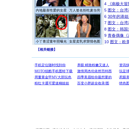
4
《南极大冒
5
图文：台湾
内地最喜性爱的女星
万人签名拒吃麦当劳
6
30年的港
7
图文：台湾
8
图文：韩国
9
青春偶像《
小丫青涩童年照曝光
女星卖乳求荣情色图
10
图文：欧美
【
相关链接
】