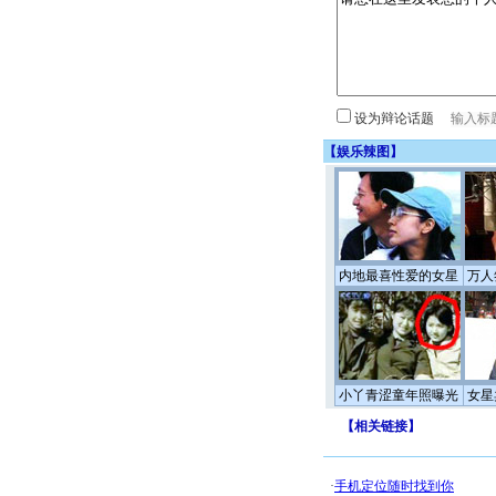
设为辩论话题
【
娱乐辣图
】
内地最喜性爱的女星
万人
小丫青涩童年照曝光
女星
【
相关链接
】