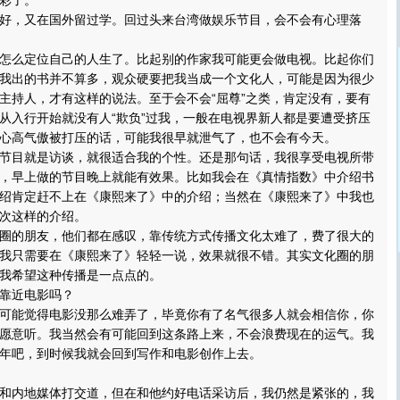
彩了。
，又在国外留过学。回过头来台湾做娱乐节目，会不会有心理落
么定位自己的人生了。比起别的作家我可能更会做电视。比起你们
我出的书并不算多，观众硬要把我当成一个文化人，可能是因为很少
主持人，才有这样的说法。至于会不会“屈尊”之类，肯定没有，要有
从入行开始就没有人“欺负”过我，一般在电视界新人都是要遭受挤压
心高气傲被打压的话，可能我很早就泄气了，也不会有今天。
目就是访谈，就很适合我的个性。还是那句话，我很享受电视所带
，早上做的节目晚上就能有效果。比如我会在《真情指数》中介绍书
绍肯定赶不上在《康熙来了》中的介绍；当然在《康熙来了》中我也
次这样的介绍。
的朋友，他们都在感叹，靠传统方式传播文化太难了，费了很大的
我只需要在《康熙来了》轻轻一说，效果就很不错。其实文化圈的朋
我希望这种传播是一点点的。
靠近电影吗？
能觉得电影没那么难弄了，毕竟你有了名气很多人就会相信你，你
愿意听。我当然会有可能回到这条路上来，不会浪费现在的运气。我
年吧，到时候我就会回到写作和电影创作上去。
内地媒体打交道，但在和他约好电话采访后，我仍然是紧张的，我