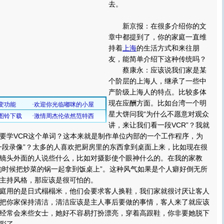
去。
新京报：在很多介绍你的文
章中都提到了，你的家庭一直维
持着
上海
的生活方式和来往朋
友，能简单介绍下这种传统吗？
蔡康永：应该说我们家是某
个阶层的上海人，继承了一些中
产阶级上海人的特点。比较多体
现在应酬方面。比如台湾一个明
星大饼问我“为什么不愿意对观众
讲，来让我们看一段VCR”？我就
要学VCR这个单词？这本来就是制作单位内部的一个工作程序，为
一段录像”？太多的人喜欢把厨房里的东西拿到桌面上来，比如现在很
镜头外面的人说些什么，比如对摄影使个眼神什么的。在我的家教
的时候把炒菜的锅一起拿到饭桌上”。这种风气如果是个人癖好倒无所
主持风格，那应该是很可怕的。
用的是日式榻榻米，他们会要求客人换鞋，我们家就很讨厌让客人
把你家保持清洁，清洁应该是主人事后要做的事情，客人来了就应该
经常会来些女士，她好不容易打扮漂亮，穿着高跟鞋，你非要她脱下