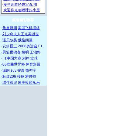
频道精彩推荐
·
焦点新闻
美国飞机撞楼
·
刘少奇夫人王光美逝世
·
诺贝尔奖
俄格间谍
·
安倍晋三
2008奥运会
F1
·
男篮世锦赛
姚明
王治郅
·
F1中国大赛
刘翔
篮球
·
06女曲世界杯
体育彩票
·
派朗
suv
骏逸
微型车
·
标致206
骏捷
雅绅特
·
结伴旅游
国美收购永乐