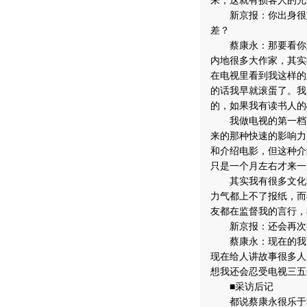
来，这就有损客人的光
新京报：你出身很好
差？
蔡康永：那要看你怎
内地很多大作家，其实
在电视里看到我这样的
的话我早就滚蛋了。我
的，如果我有读书人的
我做电视的第一档节
来的那种快速的影响力
和介绍电影，但这种介
只是一个月左右才来一
其实我有很多文化圈
力气都上不了报纸，而
友都在监督我的言行，
新京报：还会再次
蔡康永：现在的我可
现在给人讲故事很多人
想我还会忍受电视三五
■采访后记
都说蔡康永很乐于和