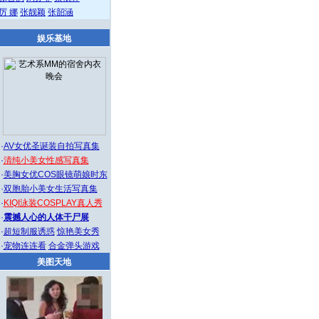
厉 娜
张靓颖
张韶涵
娱乐基地
·
AV女优圣诞装自拍写真集
·
清纯小美女性感写真集
·
美胸女优COS眼镜萌娘时东
·
双胞胎小美女生活写真集
·
KIQI泳装COSPLAY真人秀
·
震撼人心的人体干尸展
·
超短制服诱惑
惊艳美女秀
·
宠物连连看
合金弹头游戏
美图天地