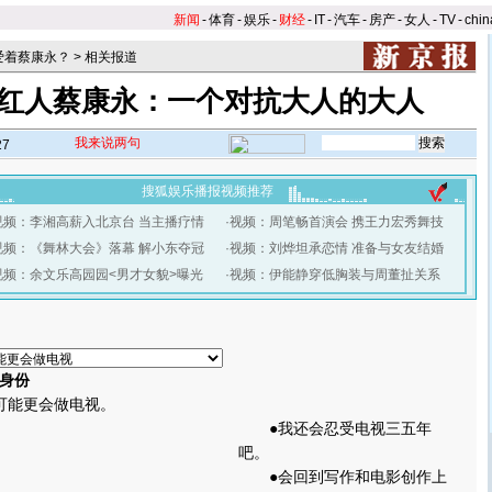
新闻
-
体育
-
娱乐
-
财经
-
IT
-
汽车
-
房产
-
女人
-
TV
-
chin
爱着蔡康永？
>
相关报道
红人蔡康永：一个对抗大人的大人
我来说两句
27
搜狐娱乐播报视频推荐
视频：李湘高薪入北京台 当主播疗情
·
视频：周笔畅首演会 携王力宏秀舞技
视频：《舞林大会》落幕 解小东夺冠
·
视频：刘烨坦承恋情 准备与女友结婚
视频：余文乐高园园<男才女貌>曝光
·
视频：伊能静穿低胸装与周董扯关系
身份
能更会做电视。
●我还会忍受电视三五年
吧。
●会回到写作和电影创作上