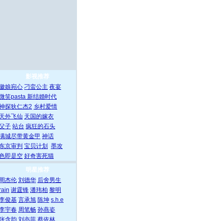
影视推荐
徽娘宛心
刁蛮公主
夜宴
微笑pasta
新结婚时代
神探狄仁杰2
乡村爱情
天外飞仙
天国的嫁衣
父子
站台
疯狂的石头
满城尽带黄金甲
神话
东京审判
宝贝计划
墨攻
色即是空
好奇害死猫
明星推荐
周杰伦
刘德华
后舍男生
rain
谢霆锋
潘玮柏
黎明
李俊基
言承旭
陈坤
s.h.e
李宇春
周笔畅
孙燕姿
张含韵
刘亦菲
蔡依林