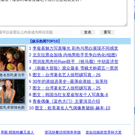
【
娱乐热闻TOP10
】
1
李俊基魅力写真曝光 彩色与黑白展现不同感觉
2
北京拉票会加场 内地男歌手竞争白热化(组图)
3
周润发周杰伦Rain联手 《铁马骝》中劫富济贫
4
《南极大冒险》观众最多 雪橇犬称霸五一票房
5
图文：台湾著名艺人徐熙娣写真－26
签名拒吃麦当劳
6
30年的港姐选美史--最薄命港姐：翁美玲
7
图文：台湾著名艺人徐熙娣写真－25
8
图文：韩国当红女星崔智友个人写真集-6
9
青春偶像《蓝色大门》主要演员介绍
卖乳求荣情色图
10
图文：欧美著名人气偶像奥黛丽-赫本-10