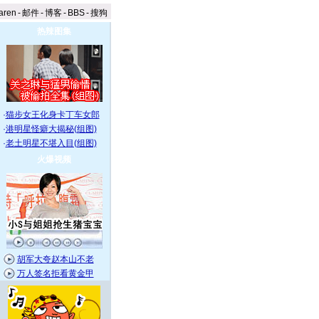
aren
-
邮件
-
博客
-
BBS
-
搜狗
热辣图集
·
猫步女王化身卡丁车女郎
·
港明星怪癖大揭秘(组图)
·
老土明星不堪入目(组图)
火爆视频
胡军大夸赵本山不老
万人签名拒看黄金甲