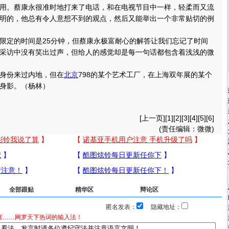
用。蔡康永很准时地打来了电话，和在电视节目中一样，轻柔而又流
明的，他总有令人意想不到的观点，然后又能举出一个非常贴切的例
定的时间是25分钟，但蔡康永极富耐心的解答让我们忘记了时间
采访中没有笑出过声，但给人的感觉却是每一句话都包含着浅浅的微
份来过内地，但在
北京
798的某个艺术工厂，在上海双年展的某个
身影。（杨林）
[
上一页
][
1
][
2
][
3
][
4
][
5
][6]
(责任编辑：微微)
全部跟贴
精华区
辩论区
匿名发表：
隐藏地址：
宴……网罗天下热词的输入法！