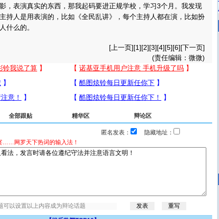
影，表演真实的东西，那我起码要进正规学校，学习3个月。我发现
主持人是用表演的，比如《全民乱讲》，每个主持人都在演，比如扮
人什么的。
[
上一页
][
1
][2][
3
][
4
][
5
][
6
][
下一页
]
(责任编辑：微微)
全部跟贴
精华区
辩论区
匿名发表：
隐藏地址：
宴……网罗天下热词的输入法！