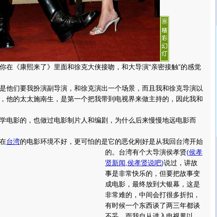
在《康熙来了》里面和徐克大侠接吻，和大导演“亲密接触”的感觉
他们要我扮演副导演，和徐克演出一个场景，而且我和徐克导演以
，他的太太施南生，是第一个把我带到电视界来做主持的，因此我和
电影的，也做过电影制片人和编剧，为什么后来慢慢地远电影而
在
台湾
的电影环境不好，更可怕的是它的恶化刚好是从我回台湾开始
的。
台湾有个大导演侯孝贤
(
侯孝
贤新闻
,
侯孝贤说吧
)
说过，讲故
事是非常快乐的，但要把故事变
成电影，最终放到大银幕，这是
非常难的，中间会打很多折扣，
有时候一个东西谈了两三年都谈
不妥。而我自从进入电视界以