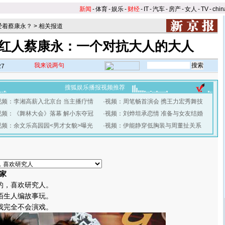
新闻
-
体育
-
娱乐
-
财经
-
IT
-
汽车
-
房产
-
女人
-
TV
-
chin
爱着蔡康永？
>
相关报道
红人蔡康永：一个对抗大人的大人
我来说两句
27
搜狐娱乐播报视频推荐
视频：李湘高薪入北京台 当主播疗情
·
视频：周笔畅首演会 携王力宏秀舞技
视频：《舞林大会》落幕 解小东夺冠
·
视频：刘烨坦承恋情 准备与女友结婚
视频：余文乐高园园<男才女貌>曝光
·
视频：伊能静穿低胸装与周董扯关系
家
，喜欢研究人。
生人编故事玩。
完全不会演戏。