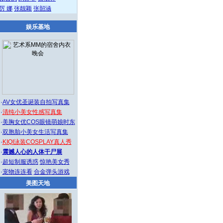
厉 娜
张靓颖
张韶涵
娱乐基地
·
AV女优圣诞装自拍写真集
·
清纯小美女性感写真集
·
美胸女优COS眼镜萌娘时东
·
双胞胎小美女生活写真集
·
KIQI泳装COSPLAY真人秀
·
震撼人心的人体干尸展
·
超短制服诱惑
惊艳美女秀
·
宠物连连看
合金弹头游戏
美图天地