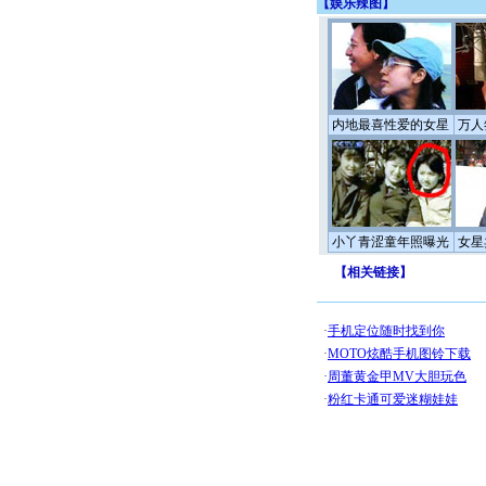
【
娱乐辣图
】
内地最喜性爱的女星
万人
小丫青涩童年照曝光
女星
【
相关链接
】