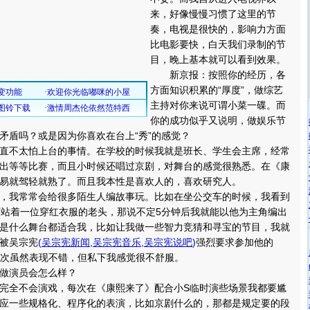
来，好像慢慢习惯了这里的节
奏，电视是很快的，影响力方面
比电影要快，白天我们录制的节
目，晚上基本就可以看到效果。
新京报：按照你的经历，各
方面知识积累的“厚度”，做综艺
主持对你来说可谓小菜一碟。而
你的成功似乎又说明，做娱乐节
矛盾吗？或是因为你喜欢在台上“秀”的感觉？
不太怕上台的事情。在学校的时候我就是班长、学生会主席，经常
出等等比赛，而且小时候还唱过京剧，对舞台的感觉很熟悉。在《康
易就驾轻就熟了。而且我本性是喜欢人的，喜欢研究人。
我常常会给很多陌生人编故事玩。比如在坐公交车的时候，我看到
下站着一位穿红衣服的老头，那说不定5分钟后我就能以他为主角编出
是什么舞台都适合我，比如让我做一些智力竞猜和寻宝的节目，我就
被吴宗宪
(
吴宗宪新闻
,
吴宗宪音乐
,
吴宗宪说吧
)
强烈要求参加他的
，那次虽然表现不错，但私下我感觉很不舒服。
做演员会怎么样？
全不会演戏，每次在《康熙来了》配合小S临时演些场景我都要尴
应一些规格化、程序化的表演，比如京剧什么的，那都是规定要的段