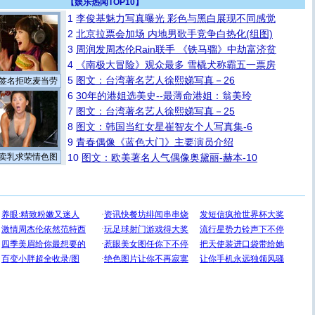
【
娱乐热闻TOP10
】
1
李俊基魅力写真曝光 彩色与黑白展现不同感觉
2
北京拉票会加场 内地男歌手竞争白热化(组图)
3
周润发周杰伦Rain联手 《铁马骝》中劫富济贫
4
《南极大冒险》观众最多 雪橇犬称霸五一票房
5
图文：台湾著名艺人徐熙娣写真－26
签名拒吃麦当劳
6
30年的港姐选美史--最薄命港姐：翁美玲
7
图文：台湾著名艺人徐熙娣写真－25
8
图文：韩国当红女星崔智友个人写真集-6
9
青春偶像《蓝色大门》主要演员介绍
卖乳求荣情色图
10
图文：欧美著名人气偶像奥黛丽-赫本-10