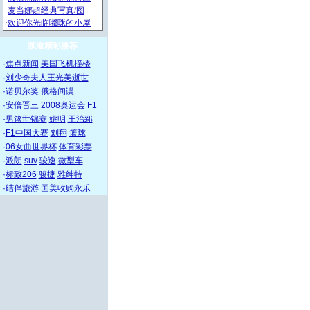
频道精彩推荐
·
焦点新闻
美国飞机撞楼
·
刘少奇夫人王光美逝世
·
诺贝尔奖
俄格间谍
·
安倍晋三
2008奥运会
F1
·
男篮世锦赛
姚明
王治郅
·
F1中国大赛
刘翔
篮球
·
06女曲世界杯
体育彩票
·
派朗
suv
骏逸
微型车
·
标致206
骏捷
雅绅特
·
结伴旅游
国美收购永乐