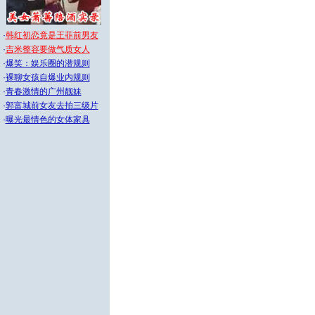
·
韩红初恋竟是王菲前男友
·
吉米整容要做气质女人
·
爆笑：娱乐圈的潜规则
·
裸聊女孩自爆业内规则
·
青春激情的广州靓妹
·
郭富城前女友去拍三级片
·
曝光最情色的女体家具