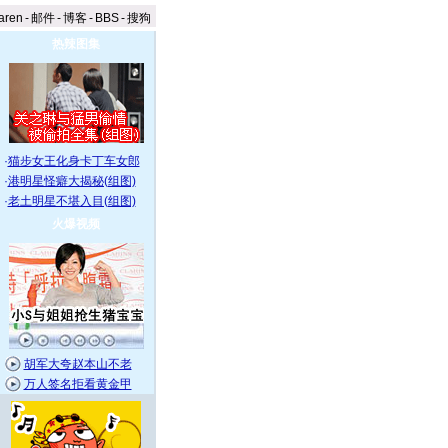
aren
-
邮件
-
博客
-
BBS
-
搜狗
热辣图集
·
猫步女王化身卡丁车女郎
·
港明星怪癖大揭秘(组图)
·
老土明星不堪入目(组图)
火爆视频
胡军大夸赵本山不老
万人签名拒看黄金甲