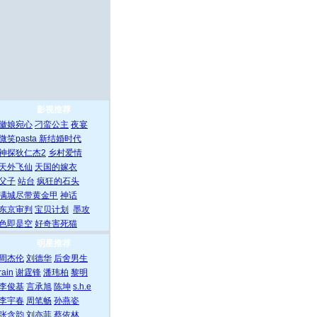
影视推荐
徽娘宛心
刁蛮公主
夜宴
微笑pasta
新结婚时代
神探狄仁杰2
乡村爱情
天外飞仙
天国的嫁衣
父子
站台
疯狂的石头
满城尽带黄金甲
神话
东京审判
宝贝计划
墨攻
色即是空
好奇害死猫
明星推荐
周杰伦
刘德华
后舍男生
rain
谢霆锋
潘玮柏
黎明
李俊基
言承旭
陈坤
s.h.e
李宇春
周笔畅
孙燕姿
张含韵
刘亦菲
蔡依林