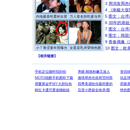
3
周润发周杰
4
《南极大冒
5
图文：台湾
内地最喜性爱的女星
万人签名拒吃麦当劳
6
30年的港
7
图文：台湾
8
图文：韩国
9
青春偶像《
小丫青涩童年照曝光
女星卖乳求荣情色图
10
图文：欧美
【
相关链接
】