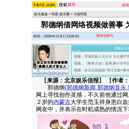
新闻
娱乐频道
>
明星 娱乐圈
>
大陆明星
郭德纲借网络视频做善事 
我来说两句
时间：2006年10月17日08:00
搜狐娱乐
·
视频：李湘高薪入北京台 当主播疗
·
视频：《舞林大会》落幕 解小东夺
·
视频：余文乐高园园<男才女貌>曝
【
来源：北京娱乐信报
】 【
作者
郭德纲
(
郭德纲新闻
,
郭德纲音乐
,
网上寻找创作灵感，不久前他通过网
２岁的
内蒙古
大学生范玉祥身患白血
网友中，并表示在时机成熟的情况下