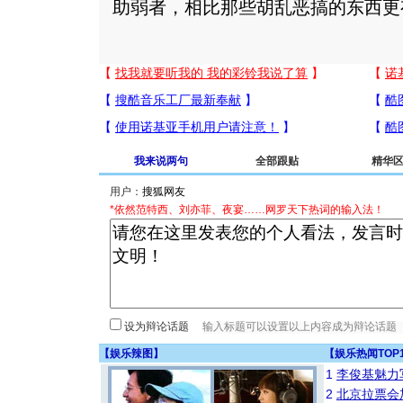
助弱者，相比那些胡乱恶搞的东西更
我来说两句
全部跟贴
精华
用户：
*依然范特西、刘亦菲、夜宴……网罗天下热词的输入法！
设为辩论话题
【
娱乐辣图
】
【
娱乐热闻TOP
1
李俊基魅力
2
北京拉票会