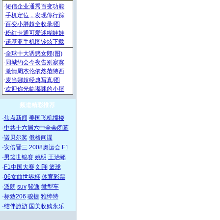
频道精彩推荐
·
焦点新闻
美国飞机撞楼
·
中共十六届六中全会闭幕
·
诺贝尔奖
俄格间谍
·
安倍晋三
2008奥运会
F1
·
男篮世锦赛
姚明
王治郅
·
F1中国大赛
刘翔
篮球
·
06女曲世界杯
体育彩票
·
派朗
suv
骏逸
微型车
·
标致206
骏捷
雅绅特
·
结伴旅游
国美收购永乐