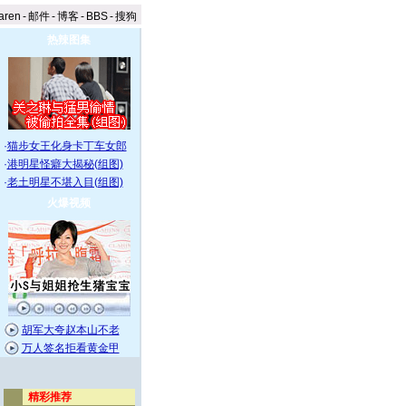
aren
-
邮件
-
博客
-
BBS
-
搜狗
热辣图集
·
猫步女王化身卡丁车女郎
·
港明星怪癖大揭秘(组图)
·
老土明星不堪入目(组图)
火爆视频
胡军大夸赵本山不老
万人签名拒看黄金甲