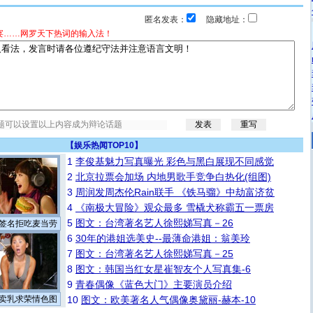
匿名发表：
隐藏地址：
宴……网罗天下热词的输入法！
【
娱乐热闻TOP10
】
1
李俊基魅力写真曝光 彩色与黑白展现不同感觉
2
北京拉票会加场 内地男歌手竞争白热化(组图)
3
周润发周杰伦Rain联手 《铁马骝》中劫富济贫
4
《南极大冒险》观众最多 雪橇犬称霸五一票房
5
图文：台湾著名艺人徐熙娣写真－26
签名拒吃麦当劳
6
30年的港姐选美史--最薄命港姐：翁美玲
7
图文：台湾著名艺人徐熙娣写真－25
8
图文：韩国当红女星崔智友个人写真集-6
9
青春偶像《蓝色大门》主要演员介绍
卖乳求荣情色图
10
图文：欧美著名人气偶像奥黛丽-赫本-10