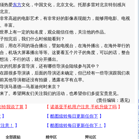
须热爱
东方
文化，中国文化，北京文化。托那多雷对北京特别感兴
北京。
常高超的电影艺术，有非常好的影像表现能力，能够用电影、电视
、丰富。
界上有一定的知名度，观众能信任他，关注他的作品。
拍完后，我们什么时候能看到？
，用在不同的场合播出，譬如电视台，在海外播出，在海外举行的
合，机场大屏幕播出等等。这要看五个片子的角度，可以的话，整合
想法，不行的话，就分开播出。
的托那多雷导演，还有哪些导演会陆续参与其中？
跟很多导演谈，后面的导演还未确定，但已经有一些导演跟我们表
前其他导演都还没有拍摄，透露名字有点早。
演马基德—马基迪何时来京？
了。希望网友们关注我们的活动，也希望你们多提宝贵意见。
(责任编辑：遇见)
全部跟贴
精华区
辩论区