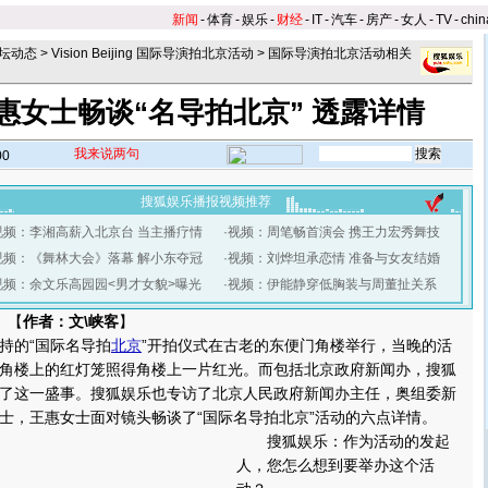
新闻
-
体育
-
娱乐
-
财经
-
IT
-
汽车
-
房产
-
女人
-
TV
-
chin
坛动态
>
Vision Beijing 国际导演拍北京活动
>
国际导演拍北京活动相关
惠女士畅谈“名导拍北京” 透露详情
我来说两句
00
搜狐娱乐播报视频推荐
视频：李湘高薪入北京台 当主播疗情
·
视频：周笔畅首演会 携王力宏秀舞技
视频：《舞林大会》落幕 解小东夺冠
·
视频：刘烨坦承恋情 准备与女友结婚
视频：余文乐高园园<男才女貌>曝光
·
视频：伊能静穿低胸装与周董扯关系
 【
作者：文\峡客
】
的“国际名导拍
北京
”开拍仪式在古老的东便门角楼举行，当晚的活
角楼上的红灯笼照得角楼上一片红光。而包括北京政府新闻办，搜狐
了这一盛事。搜狐娱乐也专访了北京人民政府新闻办主任，奥组委新
士，王惠女士面对镜头畅谈了“国际名导拍北京”活动的六点详情。
搜狐娱乐：作为活动的发起
人，您怎么想到要举办这个活