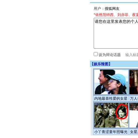
用户：
*依然范特西、刘亦菲、夜
设为辩论话题
【
娱乐辣图
】
内地最喜性爱的女星
万人
小丫青涩童年照曝光
女星