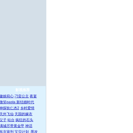
影视推荐
徽娘宛心
刁蛮公主
夜宴
微笑pasta
新结婚时代
神探狄仁杰2
乡村爱情
天外飞仙
天国的嫁衣
父子
站台
疯狂的石头
满城尽带黄金甲
神话
东京审判
宝贝计划
墨攻