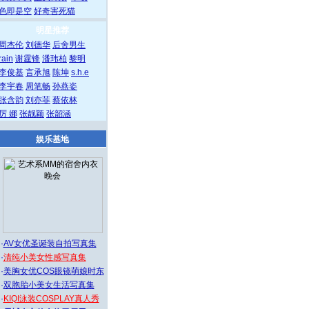
色即是空
好奇害死猫
明星推荐
周杰伦
刘德华
后舍男生
rain
谢霆锋
潘玮柏
黎明
李俊基
言承旭
陈坤
s.h.e
李宇春
周笔畅
孙燕姿
张含韵
刘亦菲
蔡依林
厉 娜
张靓颖
张韶涵
娱乐基地
·
AV女优圣诞装自拍写真集
·
清纯小美女性感写真集
·
美胸女优COS眼镜萌娘时东
·
双胞胎小美女生活写真集
·
KIQI泳装COSPLAY真人秀