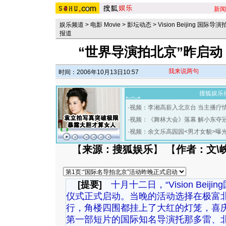
新闻
娱乐频道
>
电影 Movie
>
影坛动态
>
Vision Beijing 国际
报道
“世界导演拍北京”昨启动
我来说两句
时间：2006年10月13日10:57
搜狐娱乐
·
视频：李湘高薪入北京台 当主播疗
·
视频：《舞林大会》落幕 解小东夺
·
视频：余文乐高园园<男才女貌>曝
【
来源：搜狐娱乐
】 【
作者：文\峡
[提要]
十月十二日，“Vision Beiji
仪式正式启动。当晚的活动选择在极富
行，角楼四围都挂上了大红的灯笼，喜
第一部短片的国际知名导演托那多雷、