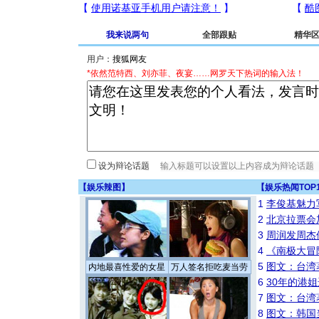
我来说两句
全部跟贴
精华
用户：
*依然范特西、刘亦菲、夜宴……网罗天下热词的输入法！
设为辩论话题
【
娱乐辣图
】
【
娱乐热闻TOP
1
李俊基魅力
2
北京拉票会
3
周润发周杰
4
《南极大冒
5
图文：台湾
内地最喜性爱的女星
万人签名拒吃麦当劳
6
30年的港
7
图文：台湾
8
图文：韩国