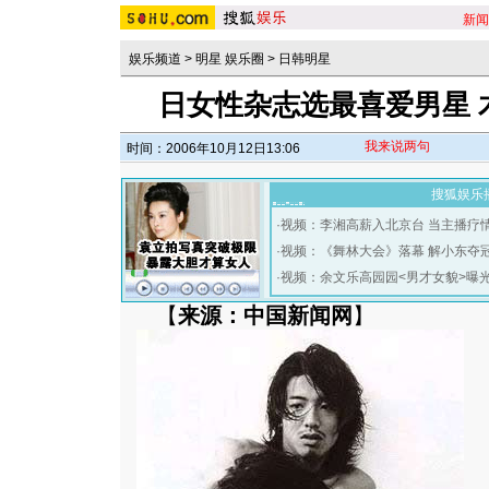
新闻
娱乐频道
>
明星 娱乐圈
>
日韩明星
日女性杂志选最喜爱男星 木
我来说两句
时间：2006年10月12日13:06
搜狐娱乐
·
视频：李湘高薪入北京台 当主播疗
·
视频：《舞林大会》落幕 解小东夺
·
视频：余文乐高园园<男才女貌>曝
【
来源：中国新闻网
】