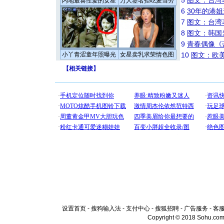
5
图文：台湾
内地最喜性爱的女星
万人签名拒吃麦当劳
6
30年的港
7
图文：台湾
8
图文：韩国
9
青春偶像《
小丫青涩童年照曝光
女星卖乳求荣情色图
10
图文：欧美
【
相关链接
】
设置首页
-
搜狗输入法
-
支付中心
-
搜狐招聘
-
广告服务
-
客
Copyright © 2018 Sohu.com I