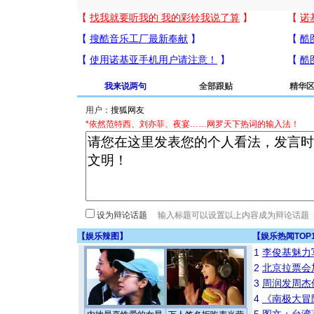
我来说两句
全部跟贴
精华
用户：
*依然范特西、刘亦菲、夜宴……网罗天下热词的输入法！
设为辩论话题
【
娱乐辣图
】
【
娱乐热闻TOP
1
李俊基魅力
2
北京拉票会
3
周润发周杰
4
《南极大冒