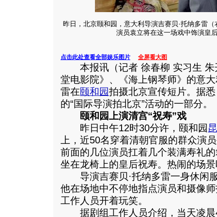
昨日，北京颐和园，意大利导演吉赛贝·托纳多雷（
演员袁立将在这一场戏中饰演皇后
点击此处查看全部娱乐图片
全屏看大图
本报讯（记者 徐春柳 实习生 朱
堂电影院》、《海上钢琴师》的意大
雷在
颐和园
拍摄北京宣传短片。据悉
的“国际导演拍北京”活动的一部分。
颐和园上演清宫“祝寿”戏
昨日中午12时30分许，颐和园
上，近50名穿着清朝官服的群众演
前面的几位演员扛着几个装满寿礼的
坐在龙椅上的皇后祝寿。热闹的场景
导演吉赛贝·托纳多雷一身休闲服
他在场地中不停地指点演员和摄像师
工作人员开着玩笑。
据剧组工作人员介绍，当天凌晨4