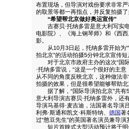
布置现场，但导演对戏份要求非常严
的取景等都一再指点，并反复拍摄了
“希望帮北京做好奥运宣传”
吉赛贝·托纳多雷是意大利写实电
电影院》、《海上钢琴师》和《西西
影。
从10月3日起，托纳多雷开始为“VIS
拍北京”的活动拍摄5分钟北京宣传短
对于北京市政府主办的这次“国际
·托纳多雷说，“这是一个很好的主
从不同的角度反映北京，这种做法非
拍摄的效果，但是很希望能够帮助北
据了解，“国际导演拍北京”共有5
意大利导演吉赛贝·托纳多雷外，还
导演马基得·麦吉迪，法国著名导演
利弗·斯通和凯文·科斯特纳、
德国
著
过“憨豆先生”的英国著名演员兼导演
短片首映式大型活动预计将于明年1