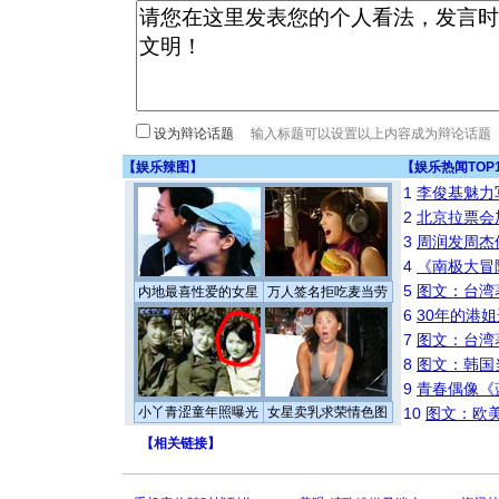
设为辩论话题
【
娱乐辣图
】
【
娱乐热闻TOP
1
李俊基魅力
2
北京拉票会
3
周润发周杰
4
《南极大冒
5
图文：台湾
内地最喜性爱的女星
万人签名拒吃麦当劳
6
30年的港
7
图文：台湾
8
图文：韩国
9
青春偶像《
小丫青涩童年照曝光
女星卖乳求荣情色图
10
图文：欧美
【
相关链接
】