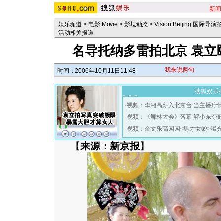
新闻
娱乐频道
>
电影 Movie
>
影坛动态
>
Vision Beijing 国际
活动相关报道
名导托纳多雷拍北京 袁立
我来说两句
时间：2006年10月11日11:48
搜狐娱乐
·
视频：李湘高薪入北京台 当主播疗
·
视频：《舞林大会》落幕 解小东夺
·
视频：余文乐高园园<男才女貌>曝
【
来源：新京报
】