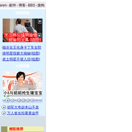
aren
-
邮件
-
博客
-
BBS
-
搜狗
热辣图集
·
猫步女王化身卡丁车女郎
·
港明星怪癖大揭秘(组图)
·
老土明星不堪入目(组图)
火爆视频
胡军大夸赵本山不老
万人签名拒看黄金甲