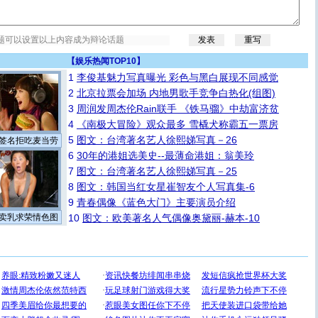
【
娱乐热闻TOP10
】
1
李俊基魅力写真曝光 彩色与黑白展现不同感觉
2
北京拉票会加场 内地男歌手竞争白热化(组图)
3
周润发周杰伦Rain联手 《铁马骝》中劫富济贫
4
《南极大冒险》观众最多 雪橇犬称霸五一票房
5
图文：台湾著名艺人徐熙娣写真－26
签名拒吃麦当劳
6
30年的港姐选美史--最薄命港姐：翁美玲
7
图文：台湾著名艺人徐熙娣写真－25
8
图文：韩国当红女星崔智友个人写真集-6
9
青春偶像《蓝色大门》主要演员介绍
卖乳求荣情色图
10
图文：欧美著名人气偶像奥黛丽-赫本-10