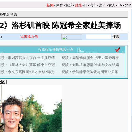
新闻
-
体育
-
娱乐
-
财经
-
IT
-
汽车
-
房产
-
女人
-
TV
-
chin
外电影动态
2》洛杉矶首映 陈冠希全家赴美捧场
我来说两句
31
搜狐娱乐播报视频推荐
视频：李湘高薪入北京台 当主播疗情
·
视频：周笔畅首演会 携王力宏秀舞技
视频：《舞林大会》落幕 解小东夺冠
·
视频：刘烨坦承恋情 准备与女友结婚
视频：余文乐高园园<男才女貌>曝光
·
视频：伊能静穿低胸装与周董扯关系
社区
】