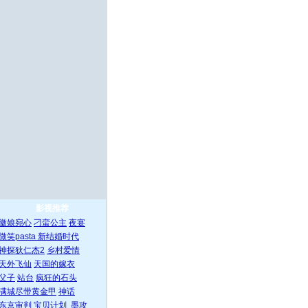
影视推荐
徽娘宛心
刁蛮公主
夜宴
微笑pasta
新结婚时代
神探狄仁杰2
乡村爱情
天外飞仙
天国的嫁衣
父子
站台
疯狂的石头
满城尽带黄金甲
神话
东京审判
宝贝计划
墨攻