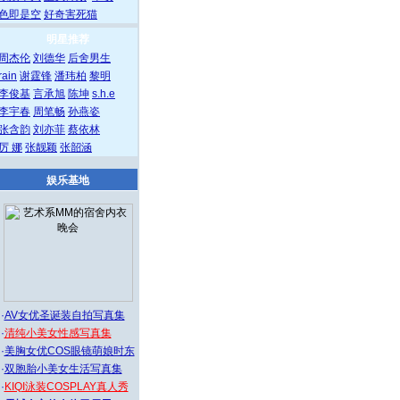
色即是空
好奇害死猫
明星推荐
周杰伦
刘德华
后舍男生
rain
谢霆锋
潘玮柏
黎明
李俊基
言承旭
陈坤
s.h.e
李宇春
周笔畅
孙燕姿
张含韵
刘亦菲
蔡依林
厉 娜
张靓颖
张韶涵
娱乐基地
·
AV女优圣诞装自拍写真集
·
清纯小美女性感写真集
·
美胸女优COS眼镜萌娘时东
·
双胞胎小美女生活写真集
·
KIQI泳装COSPLAY真人秀