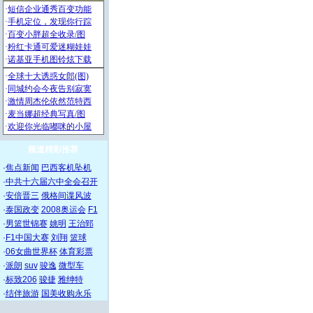
频道精彩推荐
·
焦点新闻
巴西客机坠机
·
中共十六届六中全会召开
·
安倍晋三
俄格间谍风波
·
泰国政变
2008奥运会
F1
·
男篮世锦赛
姚明
王治郅
·
F1中国大赛
刘翔
篮球
·
06女曲世界杯
体育彩票
·
派朗
suv
骏逸
微型车
·
标致206
骏捷
雅绅特
·
结伴旅游
国美收购永乐