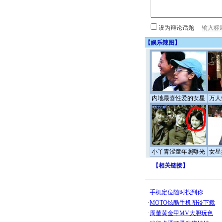
设为辩论话题
【
娱乐辣图
】
内地最喜性爱的女星
万人
小丫青涩童年照曝光
女星
【
相关链接
】