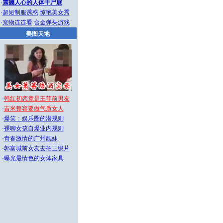
·
震撼人心的人体干尸展
·
超短制服诱惑
惊艳美女秀
·
宠物连连看
合金弹头游戏
美图天地
·
韩红初恋竟是王菲前男友
·
吉米整容要做气质女人
·
爆笑：娱乐圈的潜规则
·
裸聊女孩自爆业内规则
·
青春激情的广州靓妹
·
郭富城前女友去拍三级片
·
曝光最情色的女体家具