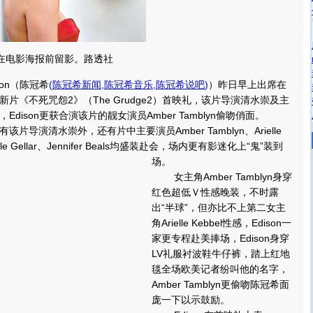
ebbel在电影海报前留影。路透社
on（陈冠希
(
陈冠希新闻
,
陈冠希音乐
,
陈冠希说吧
)
）昨日早上出席在
片《不死咒怨2》（The Grudge2）首映礼，该片导演清水崇及主
dison更获合演该片的靓女演员Amber Tamblyn偷吻俏面。
演清水崇外，还有片中主要演员Amber Tamblyn、Arielle
helle Gellar、Jennifer Beals均盛装赴会，场内更有影迷化上“鬼”装到
场。
女主角Amber Tamblyn身穿
红色超低Ｖ性感晚装，不时露
出“半球”，但亦比不上第二女主
角Arielle Kebbel性感，Edison一
家更专程赴美捧场，Edison身穿
LV礼服衬波鞋牛仔裤，踏上红地
毯全场欧美记者纷叫他的名字，
Amber Tamblyn更偷吻陈冠希面
庞一下以示鼓励。