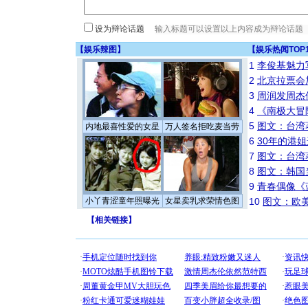
设为辩论话题
【
娱乐辣图
】
【
娱乐热闻TOP
1
李俊基魅力
2
北京拉票会
3
周润发周杰
4
《南极大冒
5
图文：台湾
内地最喜性爱的女星
万人签名拒吃麦当劳
6
30年的港
7
图文：台湾
8
图文：韩国
9
青春偶像《
小丫青涩童年照曝光
女星卖乳求荣情色图
10
图文：欧美
【
相关链接
】