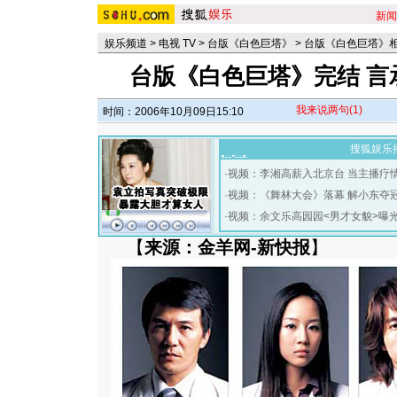
新闻
娱乐频道
>
电视 TV
>
台版《白色巨塔》
>
台版《白色巨塔》
台版《白色巨塔》完结 言
我来说两句
(1)
时间：2006年10月09日15:10
搜狐娱乐
·
视频：李湘高薪入北京台 当主播疗
·
视频：《舞林大会》落幕 解小东夺
·
视频：余文乐高园园<男才女貌>曝
【
来源：金羊网-新快报
】