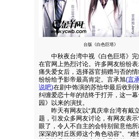
台版《白色巨塔》
中秋夜台湾中视《白色巨塔》完
在官网上热烈讨论。许多网友纷纷表
痛失爱女后，选择器官捐赠与否的情
纷纷给予影帝最高肯定。言承旭
(
言
说吧
)
在剧中饰演的苏怡华最后收到
纠缠爱恋十年的结终于打开，这一幕
园》以来的演技。
昨天有网友以“真庆幸台湾有戴立
题，引发众多网友讨论，有网友表示
眼了，令人不自主的会特别留意他所
深深的对丘医师这个角色动容”、“