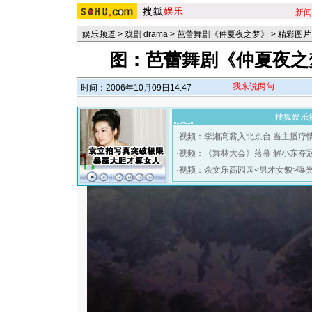
新闻
娱乐频道
>
戏剧 drama
>
芭蕾舞剧《仲夏夜之梦》
>
精彩图片
图：芭蕾舞剧《仲夏夜之
我来说两句
时间：2006年10月09日14:47
搜狐娱乐
·
视频：李湘高薪入北京台 当主播疗
·
视频：《舞林大会》落幕 解小东夺
·
视频：余文乐高园园<男才女貌>曝