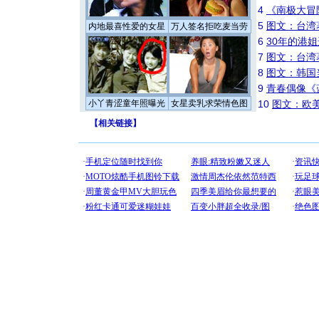
4
《南极大冒
5
图文：台湾
内地最喜性爱的女星
万人签名拒吃麦当劳
6
30年的港
7
图文：台湾
8
图文：韩国
9
青春偶像《
小丫青涩童年照曝光
女星卖乳求荣情色图
10
图文：欧美
【
相关链接
】