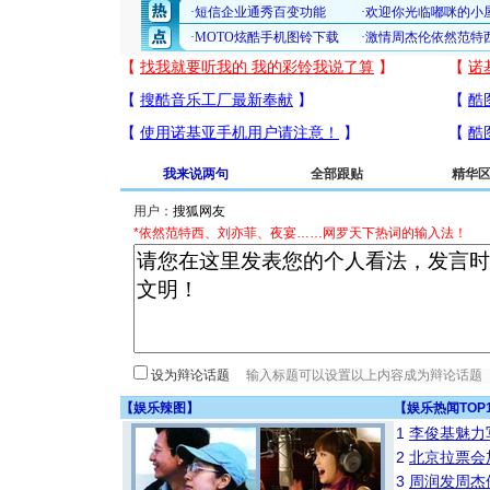
我来说两句
全部跟贴
精华
用户：
*依然范特西、刘亦菲、夜宴……网罗天下热词的输入法！
设为辩论话题
【
娱乐辣图
】
【
娱乐热闻TOP
1
李俊基魅力
2
北京拉票会
3
周润发周杰