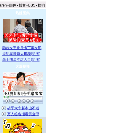
aren
-
邮件
-
博客
-
BBS
-
搜狗
热辣图集
·
猫步女王化身卡丁车女郎
·
港明星怪癖大揭秘(组图)
·
老土明星不堪入目(组图)
火爆视频
胡军大夸赵本山不老
万人签名拒看黄金甲