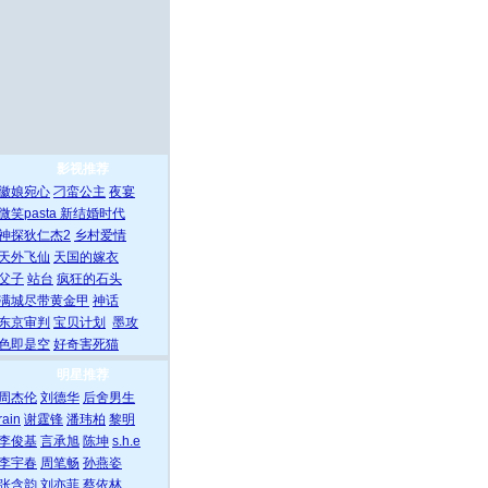
影视推荐
徽娘宛心
刁蛮公主
夜宴
微笑pasta
新结婚时代
神探狄仁杰2
乡村爱情
天外飞仙
天国的嫁衣
父子
站台
疯狂的石头
满城尽带黄金甲
神话
东京审判
宝贝计划
墨攻
色即是空
好奇害死猫
明星推荐
周杰伦
刘德华
后舍男生
rain
谢霆锋
潘玮柏
黎明
李俊基
言承旭
陈坤
s.h.e
李宇春
周笔畅
孙燕姿
张含韵
刘亦菲
蔡依林