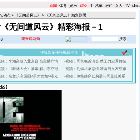
新闻
-
体育
-
娱乐
-
财经
-
IT
-
汽车
-
房产
-
女人
-
TV
-
chin
坛动态
>
《无间道风云》
>
《无间道风云》精彩剧照
片《无间道风云》精彩海报－1
我来说两句
58
搜狐娱乐播报视频推荐
视频：李湘高薪入北京台 当主播疗情
·
视频：周笔畅首演会 携王力宏秀舞技
视频：《舞林大会》落幕 解小东夺冠
·
视频：刘烨坦承恋情 准备与女友结婚
视频：余文乐高园园<男才女貌>曝光
·
视频：伊能静穿低胸装与周董扯关系
社区
】