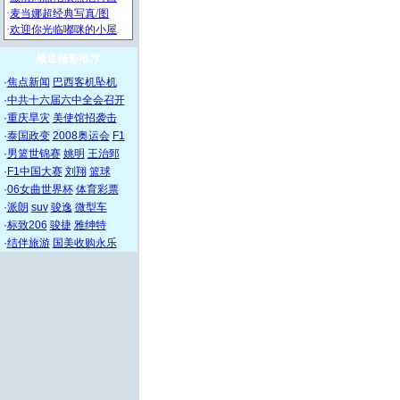
频道精彩推荐
·
焦点新闻
巴西客机坠机
·
中共十六届六中全会召开
·
重庆旱灾
美使馆招袭击
·
泰国政变
2008奥运会
F1
·
男篮世锦赛
姚明
王治郅
·
F1中国大赛
刘翔
篮球
·
06女曲世界杯
体育彩票
·
派朗
suv
骏逸
微型车
·
标致206
骏捷
雅绅特
·
结伴旅游
国美收购永乐