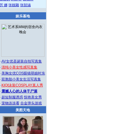
厉 娜
张靓颖
张韶涵
娱乐基地
·
AV女优圣诞装自拍写真集
·
清纯小美女性感写真集
·
美胸女优COS眼镜萌娘时东
·
双胞胎小美女生活写真集
·
KIQI泳装COSPLAY真人秀
·
震撼人心的人体干尸展
·
超短制服诱惑
惊艳美女秀
·
宠物连连看
合金弹头游戏
美图天地