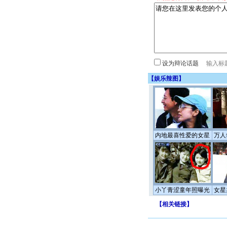
设为辩论话题
【
娱乐辣图
】
内地最喜性爱的女星
万人
小丫青涩童年照曝光
女星
【
相关链接
】