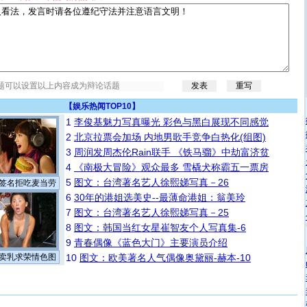
【
娱乐热闻TOP10
】
1
李俊基魅力写真曝光 彩色与黑白展现不同感觉
2
北京拉票会加场 内地男歌手竞争白热化(组图)
3
周润发周杰伦Rain联手 《铁马骝》中劫富济贫
4
《南极大冒险》观众最多 雪橇犬称霸五一票房
5
图文：台湾著名艺人徐熙娣写真－26
签名拒吃麦当劳
6
30年的港姐选美史--最薄命港姐：翁美玲
7
图文：台湾著名艺人徐熙娣写真－25
8
图文：韩国当红女星崔智友个人写真集-6
9
青春偶像《蓝色大门》主要演员介绍
卖乳求荣情色图
10
图文：欧美著名人气偶像奥黛丽-赫本-10