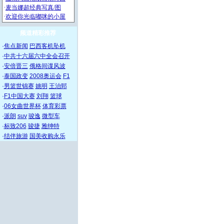
频道精彩推荐
·
焦点新闻
巴西客机坠机
·
中共十六届六中全会召开
·
安倍晋三
俄格间谍风波
·
泰国政变
2008奥运会
F1
·
男篮世锦赛
姚明
王治郅
·
F1中国大赛
刘翔
篮球
·
06女曲世界杯
体育彩票
·
派朗
suv
骏逸
微型车
·
标致206
骏捷
雅绅特
·
结伴旅游
国美收购永乐