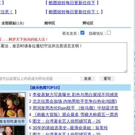
全部跟贴
(1条)
精华区
辩论区
匿名发表：
隐藏地址：
宴……网罗天下热词的输入法！
【
娱乐热闻TOP10
】
1
李俊基魅力写真曝光 彩色与黑白展现不同感觉
2
北京拉票会加场 内地男歌手竞争白热化(组图)
3
周润发周杰伦Rain联手 《铁马骝》中劫富济贫
4
《南极大冒险》观众最多 雪橇犬称霸五一票房
5
图文：台湾著名艺人徐熙娣写真－26
签名拒吃麦当劳
6
30年的港姐选美史--最薄命港姐：翁美玲
7
图文：台湾著名艺人徐熙娣写真－25