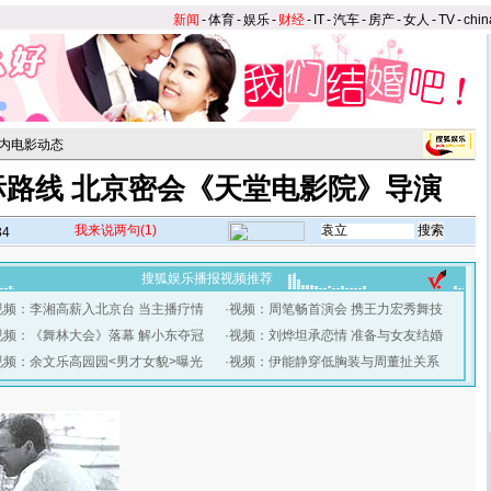
新闻
-
体育
-
娱乐
-
财经
-
IT
-
汽车
-
房产
-
女人
-
TV
-
chin
内电影动态
际路线 北京密会《天堂电影院》导演
我来说两句
(1)
34
搜狐娱乐播报视频推荐
视频：李湘高薪入北京台 当主播疗情
·
视频：周笔畅首演会 携王力宏秀舞技
视频：《舞林大会》落幕 解小东夺冠
·
视频：刘烨坦承恋情 准备与女友结婚
视频：余文乐高园园<男才女貌>曝光
·
视频：伊能静穿低胸装与周董扯关系
】