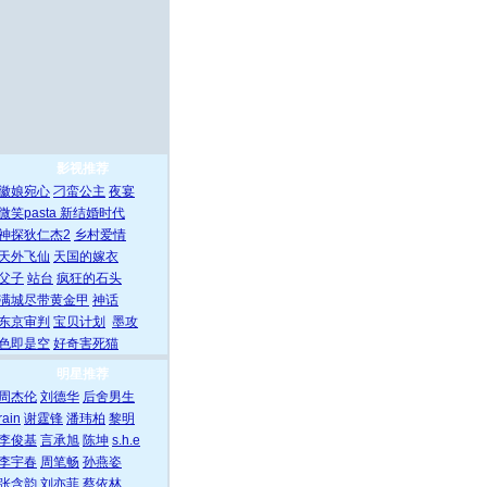
影视推荐
徽娘宛心
刁蛮公主
夜宴
微笑pasta
新结婚时代
神探狄仁杰2
乡村爱情
天外飞仙
天国的嫁衣
父子
站台
疯狂的石头
满城尽带黄金甲
神话
东京审判
宝贝计划
墨攻
色即是空
好奇害死猫
明星推荐
周杰伦
刘德华
后舍男生
rain
谢霆锋
潘玮柏
黎明
李俊基
言承旭
陈坤
s.h.e
李宇春
周笔畅
孙燕姿
张含韵
刘亦菲
蔡依林