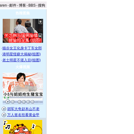
aren
-
邮件
-
博客
-
BBS
-
搜狗
热辣图集
·
猫步女王化身卡丁车女郎
·
港明星怪癖大揭秘(组图)
·
老土明星不堪入目(组图)
火爆视频
胡军大夸赵本山不老
万人签名拒看黄金甲