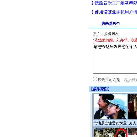
我来说两句
用户：
*依然范特西、刘亦菲、夜
设为辩论话题
【
娱乐辣图
】
内地最喜性爱的女星
万人