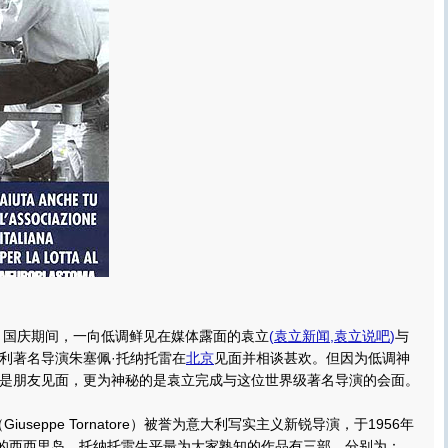
国庆期间，一向低调鲜见在媒体露面的袁立
(
袁立新闻
,
袁立说吧
)
与
利著名导演朱塞佩·托纳托雷在
北京
见面并相谈甚欢。但因为低调神
是朋友见面，更为神秘的是袁立完成与这位世界级著名导演的会面。
seppe Tornatore）被誉为意大利写实主义新锐导演，于1956年
利的西西里岛。
托纳托雷生平最为大家熟知的作品有三部，分别为：