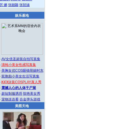
厉 娜
张靓颖
张韶涵
娱乐基地
·
AV女优圣诞装自拍写真集
·
清纯小美女性感写真集
·
美胸女优COS眼镜萌娘时东
·
双胞胎小美女生活写真集
·
KIQI泳装COSPLAY真人秀
·
震撼人心的人体干尸展
·
超短制服诱惑
惊艳美女秀
·
宠物连连看
合金弹头游戏
美图天地