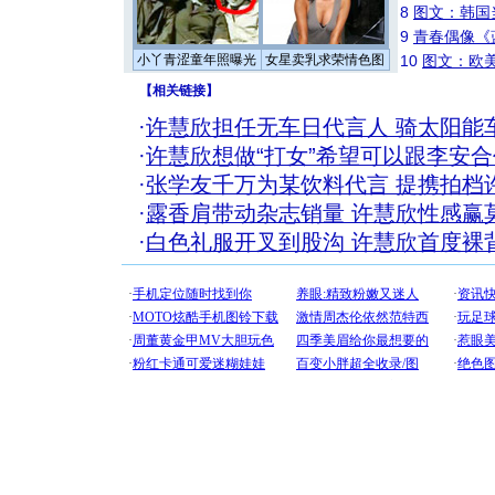
8
图文：韩国
9
青春偶像《
小丫青涩童年照曝光
女星卖乳求荣情色图
10
图文：欧美
【
相关链接
】
·
许慧欣担任无车日代言人 骑太阳能车
·
许慧欣想做“打女”希望可以跟李安合作
·
张学友千万为某饮料代言 提携拍档许
·
露香肩带动杂志销量 许慧欣性感赢莫
·
白色礼服开叉到股沟 许慧欣首度裸背