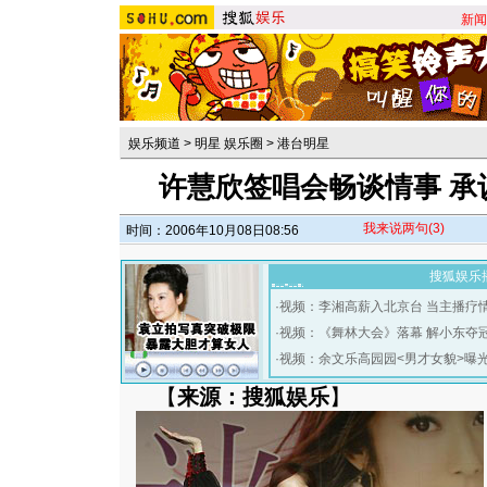
新闻
娱乐频道
>
明星 娱乐圈
>
港台明星
许慧欣签唱会畅谈情事 承
我来说两句
(3)
时间：2006年10月08日08:56
搜狐娱乐
·
视频：李湘高薪入北京台 当主播疗
·
视频：《舞林大会》落幕 解小东夺
·
视频：余文乐高园园<男才女貌>曝
【
来源：搜狐娱乐
】