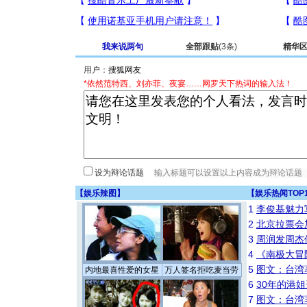
我来说两句
全部跟贴
(3条)
精华
用户：
*依然范特西、刘亦菲、夜宴……网罗天下热词的输入法！
设为辩论话题
【
娱乐辣图
】
【
娱乐热闻TOP
1
李俊基魅力
2
北京拉票会
3
周润发周杰
4
《南极大冒
5
图文：台湾
内地最喜性爱的女星
万人签名拒吃麦当劳
6
30年的港
7
图文：台湾