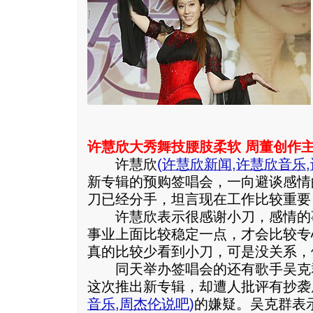
许慧欣大秀舞技腰肢柔软 周董创作主
许慧欣
(
许慧欣新闻
,
许慧欣音乐
,
新专辑的预购签唱会，一向避谈感情
刀已经分手，坦言现在工作比较重要
许慧欣表示很感谢小刀，感情的
事业上面比较稳定一点，才会比较专
真的比较少看到小刀，可是没关系，
同天举办签唱会的还有歌手吴克
这次推出新专辑，却遭人批评有抄袭
音乐
,
周杰伦说吧
)
的嫌疑。
吴克群表