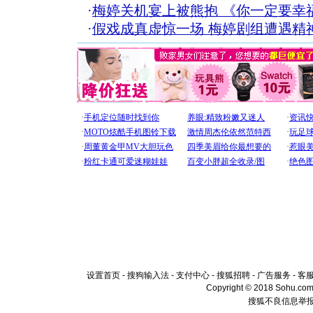
·
梅婷关机宴上被熊抱 《你一定要幸
·
假戏成真虚惊一场 梅婷剧组遭遇精
设置首页
-
搜狗输入法
-
支付中心
-
搜狐招聘
-
广告服务
-
客
Copyright © 2018 Sohu.com I
搜狐不良信息举