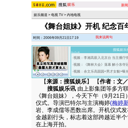
新闻
娱乐频道
>
电视 TV
>
内地电视
《舞台姐妹》开机 纪念百
我来说两句
时间：2006年09月21日17:19
搜狐娱乐
·
视频：李湘高薪入北京台 当主播疗
·
视频：《舞林大会》落幕 解小东夺
·
视频：余文乐高园园<男才女貌>曝
【
来源：搜狐娱乐
】 【
作者：文／L
搜狐娱乐讯
由上影集团等多方联
《舞台姐妹》，今天下午（9月21日
仪式。导演巴特尔与主演梅婷
(
梅婷
岩、李成儒等悉数出席。开机仪式发
金越剧行头，标志着这部跨越近半个
在上海开拍。