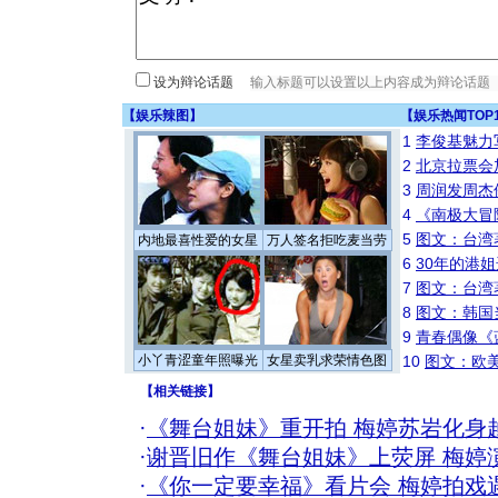
设为辩论话题
【
娱乐辣图
】
【
娱乐热闻TOP
1
李俊基魅力
2
北京拉票会
3
周润发周杰
4
《南极大冒
5
图文：台湾
内地最喜性爱的女星
万人签名拒吃麦当劳
6
30年的港
7
图文：台湾
8
图文：韩国
9
青春偶像《
小丫青涩童年照曝光
女星卖乳求荣情色图
10
图文：欧美
【
相关链接
】
·
《舞台姐妹》重开拍 梅婷苏岩化身
·
谢晋旧作《舞台姐妹》上荧屏 梅婷
·
《你一定要幸福》看片会 梅婷拍戏