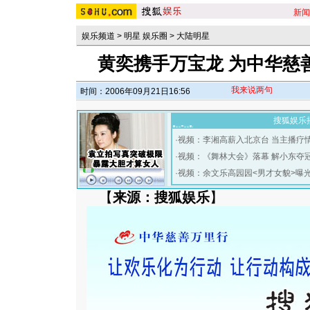
新闻
娱乐频道
>
明星 娱乐圈
>
大陆明星
黄奕携手万宝龙 为中华慈
我来说两句
时间：2006年09月21日16:56
搜狐娱乐
·
视频：李湘高薪入北京台 当主播疗
·
视频：《舞林大会》落幕 解小东夺
·
视频：余文乐高园园<男才女貌>曝
【
来源：搜狐娱乐
】