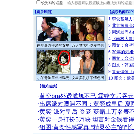
设为辩论话题
【
娱乐辣图
】
【
娱乐热闻TOP
1
李俊基魅力
2
北京拉票会
3
周润发周杰
4
《南极大冒
5
图文：台湾
内地最喜性爱的女星
万人签名拒吃麦当劳
6
30年的港
7
图文：台湾
8
图文：韩国
9
青春偶像《
小丫青涩童年照曝光
女星卖乳求荣情色图
10
图文：欧美
【
相关链接
】
·
黄奕bra外透尴尬不已 霆锋文乐吞云
·
出席派对遭遇不同：黄奕成皇后 夏
·
黄奕“派对皇后”受宠 获赠上万名表
·
黄奕一身打扮5万块 坦言对金钱看得
·
组图:黄奕性感写真 “精灵公主”的“长