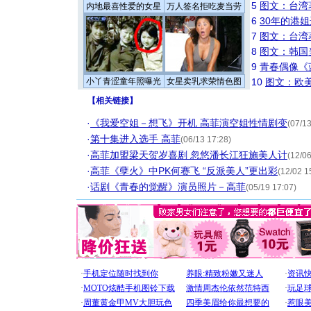
5
图文：台湾
内地最喜性爱的女星
万人签名拒吃麦当劳
6
30年的港
7
图文：台湾
8
图文：韩国
9
青春偶像《
小丫青涩童年照曝光
女星卖乳求荣情色图
10
图文：欧美
【
相关链接
】
·
《我爱空姐－想飞》开机 高菲演空姐性情剧变
(07/13
·
第十集进入选手 高菲
(06/13 17:28)
·
高菲加盟梁天贺岁喜剧 忽悠潘长江狂施美人计
(12/06
·
高菲《孽火》中PK何赛飞 “反派美人”更出彩
(12/02 1
·
话剧《青春的觉醒》演员照片－高菲
(05/19 17:07)