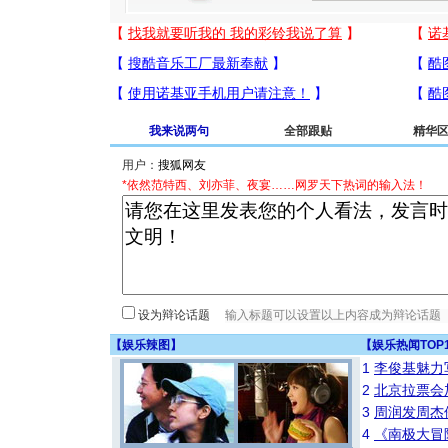
我来说两句
全部跟贴
精华
用户：
*依然范特西、刘亦菲、夜宴……网罗天下热词的输入法！
设为辩论话题
【
娱乐辣图
】
【
娱乐热闻TOP
1
李俊基魅力
2
北京拉票会
3
周润发周杰
4
《南极大冒