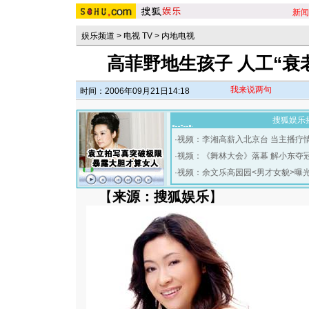
新闻
娱乐频道
>
电视 TV
>
内地电视
高菲野地生孩子 人工“衰
我来说两句
时间：2006年09月21日14:18
搜狐娱乐
·
视频：李湘高薪入北京台 当主播疗
·
视频：《舞林大会》落幕 解小东夺
·
视频：余文乐高园园<男才女貌>曝
【
来源：搜狐娱乐
】