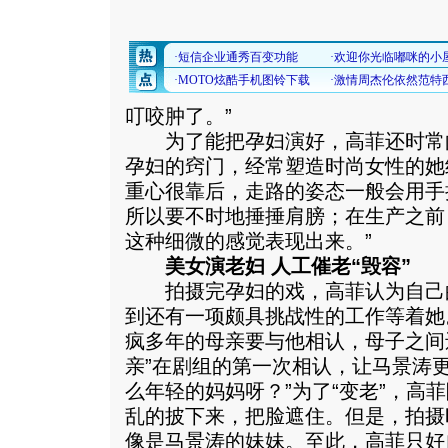
叮咬肿了。”
为了能把孕妇演好，高菲还时常
孕妇的窍门，经常塑造时尚女性的她
重心很靠后，走路的姿态一般会用手
所以要不时地捶捶肩膀；在生产之前
这种细微的感觉表现出来。”
美女演老妇 人工催老“毁容”
拍摄完孕妇的戏，高菲认为自己
到还有一项颇具挑战性的工作等着她
疯多年的母亲要与他相认，母子之间
亲”在剧组的第一次相认，让马景涛更
么年轻的妈妈呀？”为了“变老”，高
乱的披下来，把脸遮住。但是，拍摄
像是马景涛的妹妹。至此，高菲只好