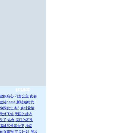
影视推荐
徽娘宛心
刁蛮公主
夜宴
微笑pasta
新结婚时代
神探狄仁杰2
乡村爱情
天外飞仙
天国的嫁衣
父子
站台
疯狂的石头
满城尽带黄金甲
神话
东京审判
宝贝计划
墨攻