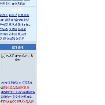
色即是空
好奇害死猫
明星推荐
周杰伦
刘德华
后舍男生
rain
谢霆锋
潘玮柏
黎明
李俊基
言承旭
陈坤
s.h.e
李宇春
周笔畅
孙燕姿
张含韵
刘亦菲
蔡依林
厉 娜
张靓颖
张韶涵
娱乐基地
·
AV女优圣诞装自拍写真集
·
清纯小美女性感写真集
·
美胸女优COS眼镜萌娘时东
·
双胞胎小美女生活写真集
·
KIQI泳装COSPLAY真人秀