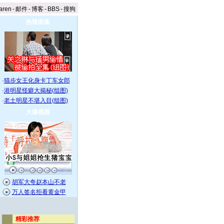
aren
-
邮件
-
博客
-
BBS
-
搜狗
热辣图集
·
猫步女王化身卡丁车女郎
·
港明星怪癖大揭秘(组图)
·
老土明星不堪入目(组图)
火爆视频
胡军大夸赵本山不老
万人签名拒看黄金甲