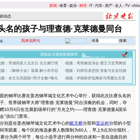
新闻
-
体育
-
娱乐
-
财经
-
IT
-
汽车
-
房产
-
女人
-
TV
-
chin
剧动态
头名的孩子与理查德·克莱德曼同台
我来说两句
56
搜狐娱乐播报视频推荐
视频：李湘高薪入北京台 当主播疗情
·
视频：周笔畅首演会 携王力宏秀舞技
视频：《舞林大会》落幕 解小东夺冠
·
视频：刘烨坦承恋情 准备与女友结婚
视频：余文乐高园园<男才女貌>曝光
·
视频：伊能静穿低胸装与周董扯关系
】
的钢琴比赛在姜杰钢琴城文化艺术中心举行，获得此次比赛头名的
子、世界级钢琴大师“理查德·克莱德曼”同台演奏的机会，同时，夺
赠10月6日在北展剧场举行的“月光之约——理查德·克莱德曼&国乐
会”演出门票等。
别是在姜杰钢琴城文化艺术中心的
航天桥
分部和
亚运村
分部的小型
间等因素，每个区的海选参赛人数限制为60人，早上9点30分报到，
比赛分为两个环节，每位小选手进行两分钟的自述和一首自选曲目的