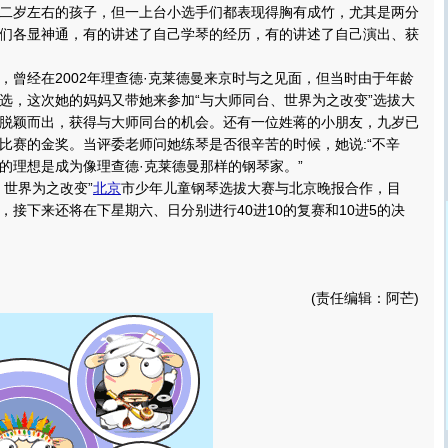
二岁左右的孩子，但一上台小选手们都表现得胸有成竹，尤其是两分
们各显神通，有的讲述了自己学琴的经历，有的讲述了自己演出、获
经在2002年理查德·克莱德曼来京时与之见面，但当时由于年龄
选，这次她的妈妈又带她来参加“与大师同台、世界为之改变”选拔大
脱颖而出，获得与大师同台的机会。还有一位姓蒋的小朋友，九岁已
比赛的金奖。当评委老师问她练琴是否很辛苦的时候，她说:“不辛
的理想是成为像理查德·克莱德曼那样的钢琴家。”
世界为之改变”
北京
市少年儿童钢琴选拔大赛与北京晚报合作，目
，接下来还将在下星期六、日分别进行40进10的复赛和10进5的决
(责任编辑：阿芒)