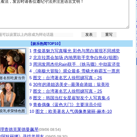
【
娱乐热闻TOP10
】
1
李俊基魅力写真曝光 彩色与黑白展现不同感觉
2
北京拉票会加场 内地男歌手竞争白热化(组图)
3
周润发周杰伦Rain联手 《铁马骝》中劫富济贫
4
《南极大冒险》观众最多 雪橇犬称霸五一票房
5
图文：台湾著名艺人徐熙娣写真－26
签名拒吃麦当劳
6
30年的港姐选美史--最薄命港姐：翁美玲
7
图文：台湾著名艺人徐熙娣写真－25
8
图文：韩国当红女星崔智友个人写真集-6
9
青春偶像《蓝色大门》主要演员介绍
卖乳求荣情色图
10
图文：欧美著名人气偶像奥黛丽-赫本-10
与理查德克莱德曼飙琴
(09/06 08:54)
的阿狄丽娜》寻找老朋友
(09/05 09:30)