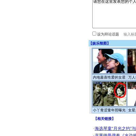
设为辩论话题
【
娱乐辣图
】
内地最喜性爱的女星
万人
小丫青涩童年照曝光
女星
【
相关链接
】
·
海选琴童“月光之约”
·
克莱德曼弹奏《水边