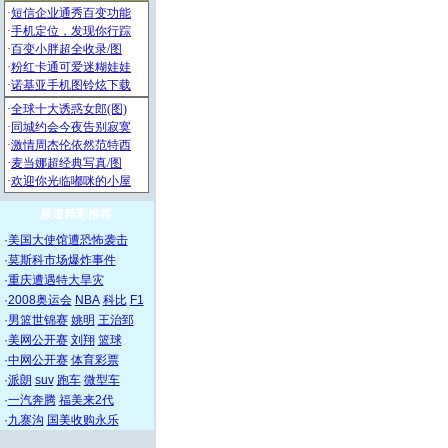
频道精彩推荐
·
美国大使馆遭恐怖袭击
·
莫斯科市场爆炸事件
·
重庆遭遇特大旱灾
·
2008奥运会
NBA
科比
F1
·
男篮世锦赛
姚明
王治郅
·
美网公开赛
刘翔
篮球
·
中网公开赛
体育彩票
·
派朗
suv
跑车
微型车
·
一汽奔腾
福美来2代
·
九寨沟
国美收购永乐