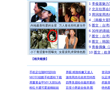
1
李俊基魅力
2
北京拉票会
3
周润发周杰
4
《南极大冒
5
图文：台湾
内地最喜性爱的女星
万人签名拒吃麦当劳
6
30年的港
7
图文：台湾
8
图文：韩国
9
青春偶像《
小丫青涩童年照曝光
女星卖乳求荣情色图
10
图文：欧美
【
相关链接
】