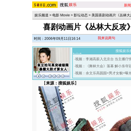
新闻
娱乐频道
>
电影 Movie
>
影坛动态
>
美国喜剧动画片《丛林大
喜剧动画片《丛林大反攻》
我来说两句
时间：2006年09月11日16:14
搜狐娱乐
·
视频：李湘高薪入北京台 当主播疗
·
视频：《舞林大会》落幕 解小东夺
·
视频：余文乐高园园<男才女貌>曝
【
来源：搜狐娱乐
】