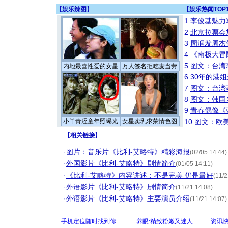
【
娱乐辣图
】
【
娱乐热闻TOP
1
李俊基魅力
2
北京拉票会
3
周润发周杰
4
《南极大冒
5
图文：台湾
内地最喜性爱的女星
万人签名拒吃麦当劳
6
30年的港
7
图文：台湾
8
图文：韩国
9
青春偶像《
小丫青涩童年照曝光
女星卖乳求荣情色图
10
图文：欧美
【
相关链接
】
·
图片：音乐片《比利-艾略特》精彩海报
(02/05 14:44)
·
外国影片《比利-艾略特》剧情简介
(01/05 14:11)
·
《比利-艾略特》内容讲述：不是完美 仍是最好
(11/2
·
外语影片《比利-艾略特》剧情简介
(11/21 14:08)
·
外语影片《比利-艾略特》主要演员介绍
(11/21 14:07)