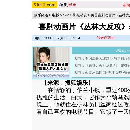
新闻
娱乐频道
>
电影 Movie
>
影坛动态
>
美国喜剧动画片《丛林大
喜剧动画片《丛林大反攻》
我来说两句
时间：2006年09月11日14:19
搜狐娱乐
·
视频：李湘高薪入北京台 当主播疗
·
视频：《舞林大会》落幕 解小东夺
·
视频：余文乐高园园<男才女貌>曝
【
来源：搜狐娱乐
】
在恬静的丁伯兰小镇，重达400
优雅的生活。白天，它作为小镇马戏
晚上，他就住在护林员贝丝家经过改
看自己喜欢的电视节目。它饿了一天