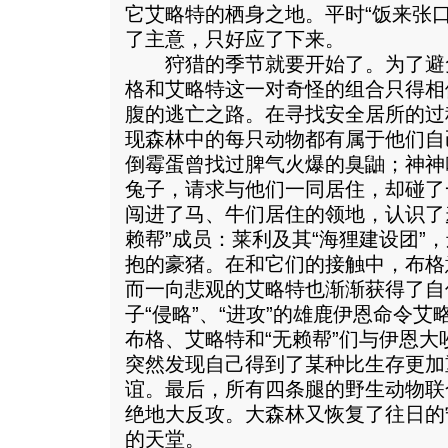
它艾略特的栖身之地。平时“饭来张
了主意，只好应了下来。
狩猎的季节就要开始了。为了避免
格和艾略特这一对奇怪的组合只得相
腹的逃亡之路。在寻找安全居所的过
现森林中的每只动物都有属于他们自
倒霉蛋曾找过脾气火爆的臭鼬；神神
兔子，请求与他们一同居住，却碰了
闯进了马、牛们居住的领地，认识了
赖帮”成员：莱利及其“海狸建设团”
抱的豪猪。在和它们的接触中，布格
而一向悲观的艾略特也渐渐获得了自
子“侵略”、“进攻”的雄鹿伊恩命令
布格、艾略特和“无赖帮”们与伊恩
突然发现自己得到了某种比生存更加
谊。最后，所有四条腿的野生动物联
绝地大反攻。大森林又恢复了往日的
的天堂。