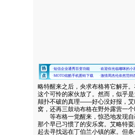
略特醒来之后，央求布格将它解开。
这个可怜的家伙放了。然而，似乎是
颠扑不破的真理——好心没好报，艾
窝，还再三鼓动布格在野外露营一个
等布格一觉醒来，惊恐地发现自
那个早已习惯了的安乐窝。艾略特耍
起去寻找远在丁伯兰小镇的家。但条