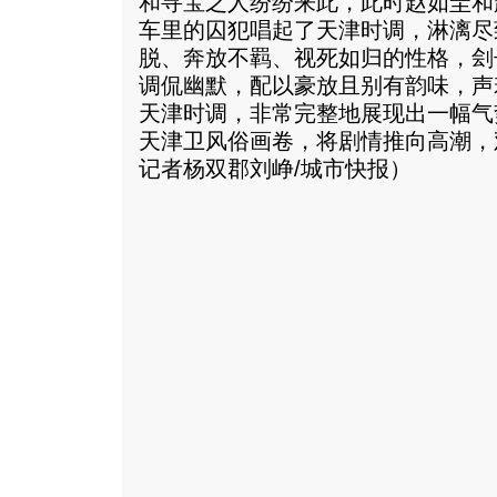
和寻宝之人纷纷来此，此时赵如圭和
车里的囚犯唱起了天津时调，淋漓尽
脱、奔放不羁、视死如归的性格，刽
调侃幽默，配以豪放且别有韵味，声
天津时调，非常完整地展现出一幅气
天津卫风俗画卷，将剧情推向高潮，
记者杨双郡刘峥/城市快报）