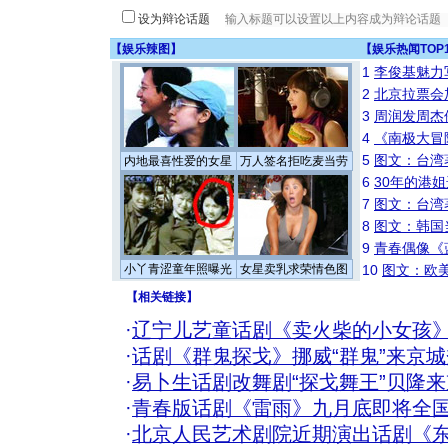
设为辩论话题
【
娱乐辣图
】
【
娱乐热闻TOP
1
李俊基魅力
2
北京拉票会
3
周润发周杰
4
《南极大冒
5
图文：台湾
内地最喜性爱的女星
万人签名拒吃麦当劳
6
30年的港
7
图文：台湾
8
图文：韩国
9
青春偶像《
小丫青涩童年照曝光
女星卖乳求荣情色图
10
图文：欧美
【
相关链接
】
·
辽宁儿艺童话剧《卖火柴的小女孩
·
话剧《群鬼探戈》挪威“群鬼”来京
·
易卜生话剧改舞剧“探戈舞王”贝隆
·
青春版话剧《雷雨》九月底即将全
·
北京人民艺术剧院近期演出话剧《