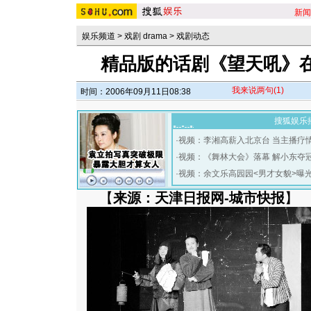
新闻
娱乐频道
>
戏剧 drama
>
戏剧动态
精品版的话剧《望天吼》
我来说两句
(1)
时间：2006年09月11日08:38
搜狐娱乐
·
视频：李湘高薪入北京台 当主播疗
·
视频：《舞林大会》落幕 解小东夺
·
视频：余文乐高园园<男才女貌>曝
【
来源：天津日报网-城市快报
】