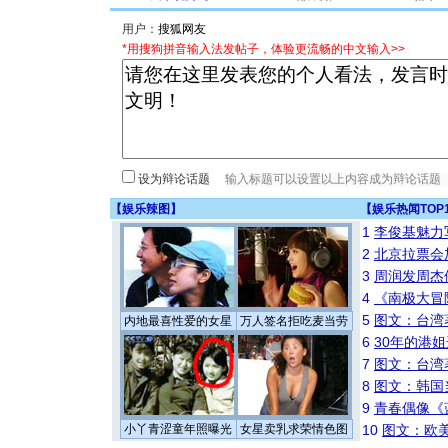
用户：
*用搜狗拼音输入法发帖子，体验更流畅的中文输入>>
设为辩论话题
【
娱乐辣图
】
【
娱乐热闻TOP
1
李俊基魅力
2
北京拉票会
3
周润发周杰
4
《南极大冒
5
图文：台湾
内地最喜性爱的女星
万人签名拒吃麦当劳
6
30年的港
7
图文：台湾
8
图文：韩国
9
青春偶像《
小丫青涩童年照曝光
女星卖乳求荣情色图
10
图文：欧美