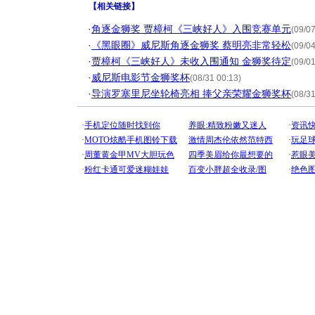
【
相关链接
】
·
角逐金狮奖 贾樟柯《三峡好人》入围竞赛单元
(09/07
·
《黑眼圈》威尼斯角逐金狮奖 蔡明亮非常轻松
(09/04
·
贾樟柯《三峡好人》未收入围通知 金狮奖待定
(09/01
·
威尼斯电影节金狮奖杯
(08/31 00:13)
·
导演罗塞里尼坐轮椅亮相 捧父亲荣耀金狮奖杯
(08/31