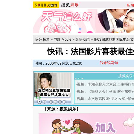
新闻
娱乐频道
>
电影 Movie
>
影坛动态
>
第63届威尼斯国际电影节
快讯：法国影片喜获最佳
我来说两句
时间：2006年09月10日01:30
搜狐娱乐
·
视频：李湘高薪入北京台 当主播疗
·
视频：《舞林大会》落幕 解小东夺
·
视频：余文乐高园园<男才女貌>曝
【
来源：搜狐娱乐
】