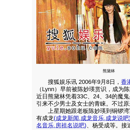
熊黛林
搜狐娱乐讯 2006年9月8日，
香
（Lynn）早前被陈妙瑛赏识，成为
近日熊黛林凭着33C、24、34的
引来不少男士及女士的青睐。不过原
上星期她跟老板陈妙瑛到铜锣湾
有成龙
(
成龙新闻
,
成龙音乐
,
成龙说吧
名音乐
,
房祖名说吧
)
、杨受成等。接