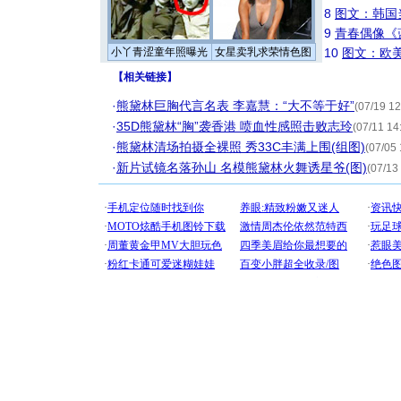
8
图文：韩国
9
青春偶像《
小丫青涩童年照曝光
女星卖乳求荣情色图
10
图文：欧美
【
相关链接
】
·
熊黛林巨胸代言名表 李嘉慧：“大不等于好”
(07/19 12
·
35D熊黛林“胸”袭香港 喷血性感照击败志玲
(07/11 14
·
熊黛林清场拍摄全裸照 秀33C丰满上围(组图)
(07/05 
·
新片试镜名落孙山 名模熊黛林火舞诱星爷(图)
(07/13