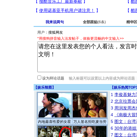
我来说两句
全部跟贴
(6条)
精华
用户：
*用搜狗拼音输入法发帖子，体验更流畅的中文输入>>
设为辩论话题
【
娱乐辣图
】
【
娱乐热闻TOP
1
李俊基魅力
2
北京拉票会
3
周润发周杰
4
《南极大冒
5
图文：台湾
内地最喜性爱的女星
万人签名拒吃麦当劳
6
30年的港
7
图文：台湾