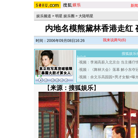
新闻
娱乐频道
>
明星 娱乐圈
>
大陆明星
内地名模熊黛林香港走红 
我来说两句
(6)
时间：2006年09月08日16:26
搜狐娱乐
·
视频：李湘高薪入北京台 当主播疗
·
视频：《舞林大会》落幕 解小东夺
·
视频：余文乐高园园<男才女貌>曝
【
来源：搜狐娱乐
】