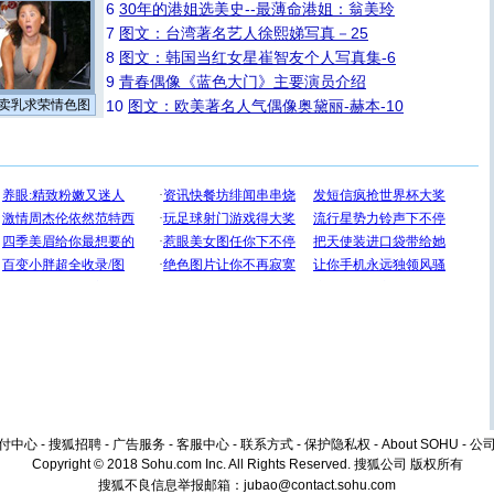
6
30年的港姐选美史--最薄命港姐：翁美玲
7
图文：台湾著名艺人徐熙娣写真－25
8
图文：韩国当红女星崔智友个人写真集-6
9
青春偶像《蓝色大门》主要演员介绍
卖乳求荣情色图
10
图文：欧美著名人气偶像奥黛丽-赫本-10
付中心
-
搜狐招聘
-
广告服务
-
客服中心
-
联系方式
-
保护隐私权
-
About SOHU
-
公
Copyright © 2018 Sohu.com Inc. All Rights Reserved.
搜狐公司
版权所有
搜狐不良信息举报邮箱：
jubao@contact.sohu.com