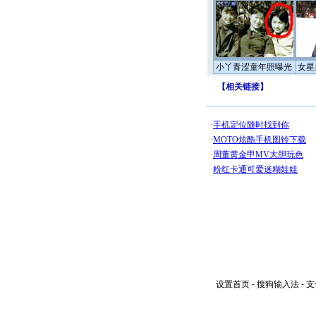
小丫青涩童年照曝光
女星
【
相关链接
】
设置首页
-
搜狗输入法
-
支