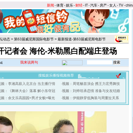
新闻
-
体育
-
娱乐
-
财经
-
IT
-
汽车
-
房产
-
女人
-
TV
-
chin
坛动态
>
第63届威尼斯国际电影节
>
最新报道-第63届威尼斯电影节
开记者会 海伦-米勒黑白配端庄登场
我来说两句
04
搜狐娱乐播报视频推荐
视频：李湘高薪入北京台 当主播疗情
·
视频：周笔畅首演会 携王力宏秀舞技
视频：《舞林大会》落幕 解小东夺冠
·
视频：刘烨坦承恋情 准备与女友结婚
视频：余文乐高园园<男才女貌>曝光
·
视频：伊能静穿低胸装与周董扯关系
】