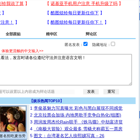
全部跟贴
精华区
辩论区
匿名发表：
隐藏地址：
，体验更流畅的中文输入>>
【
娱乐热闻TOP10
】
1
李俊基魅力写真曝光 彩色与黑白展现不同感觉
2
北京拉票会加场 内地男歌手竞争白热化(组图)
3
周润发周杰伦Rain联手 《铁马骝》中劫富济贫
4
《南极大冒险》观众最多 雪橇犬称霸五一票房
5
图文：台湾著名艺人徐熙娣写真－26
签名拒吃麦当劳