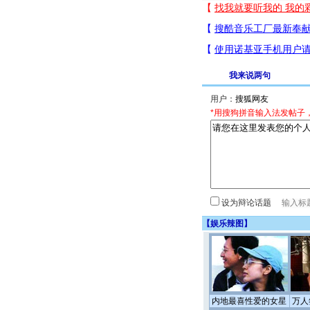
我来说两句
用户：
*用搜狗拼音输入法发帖子
设为辩论话题
【
娱乐辣图
】
内地最喜性爱的女星
万人