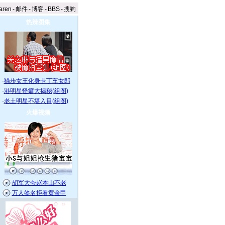
aren
-
邮件
-
博客
-
BBS
-
搜狗
热辣图集
·
猫步女王化身卡丁车女郎
·
港明星怪癖大揭秘(组图)
·
老土明星不堪入目(组图)
火爆视频
胡军大夸赵本山不老
万人签名拒看黄金甲