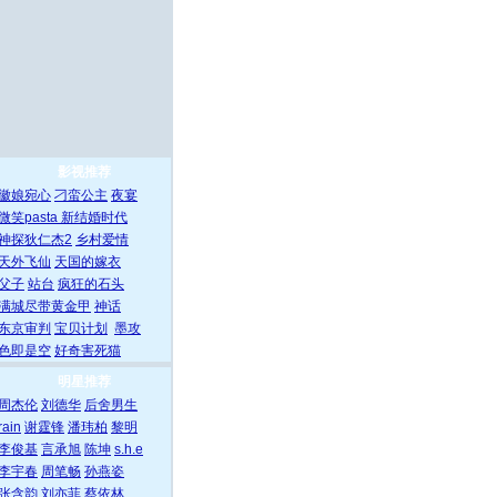
影视推荐
徽娘宛心
刁蛮公主
夜宴
微笑pasta
新结婚时代
神探狄仁杰2
乡村爱情
天外飞仙
天国的嫁衣
父子
站台
疯狂的石头
满城尽带黄金甲
神话
东京审判
宝贝计划
墨攻
色即是空
好奇害死猫
明星推荐
周杰伦
刘德华
后舍男生
rain
谢霆锋
潘玮柏
黎明
李俊基
言承旭
陈坤
s.h.e
李宇春
周笔畅
孙燕姿
张含韵
刘亦菲
蔡依林