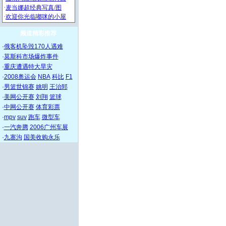
频道精彩推荐
·
俄客机坠毁170人遇难
·
莫斯科市场爆炸事件
·
重庆遭遇特大旱灾
·
2008奥运会
NBA
科比
F1
·
男篮世锦赛
姚明
王治郅
·
美网公开赛
刘翔
篮球
·
中网公开赛
体育彩票
·
mpv
suv
跑车
微型车
·
一汽奔腾
2006广州车展
·
九寨沟
国美收购永乐