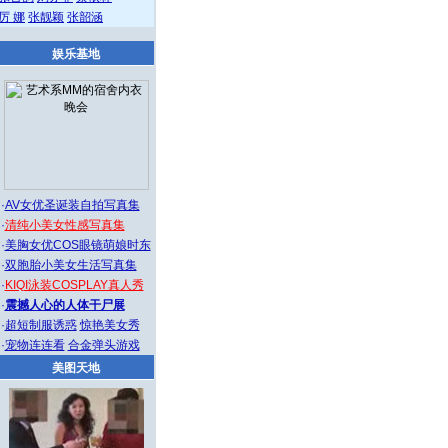
厉 娜
张靓颖
张韶涵
娱乐基地
·
AV女优圣诞装自拍写真集
·
清纯小美女性感写真集
·
美胸女优COS眼镜萌娘时东
·
双胞胎小美女生活写真集
·
KIQI泳装COSPLAY真人秀
·
震撼人心的人体干尸展
·
超短制服诱惑
惊艳美女秀
·
宠物连连看
合金弹头游戏
美图天地