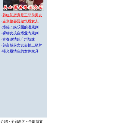
·
韩红初恋竟是王菲前男友
·
吉米整容要做气质女人
·
爆笑：娱乐圈的潜规则
·
裸聊女孩自爆业内规则
·
青春激情的广州靓妹
·
郭富城前女友去拍三级片
·
曝光最情色的女体家具
司介绍
-
全部新闻
-
全部博文