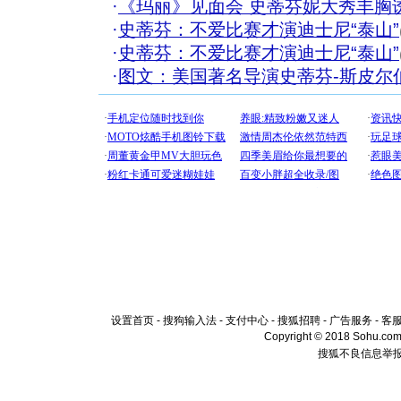
·
《玛丽》见面会 史蒂芬妮大秀丰胸
·
史蒂芬：不爱比赛才演迪士尼“泰山”
·
史蒂芬：不爱比赛才演迪士尼“泰山”
·
图文：美国著名导演史蒂芬-斯皮尔
设置首页
-
搜狗输入法
-
支付中心
-
搜狐招聘
-
广告服务
-
客
Copyright © 2018 Sohu.com I
搜狐不良信息举