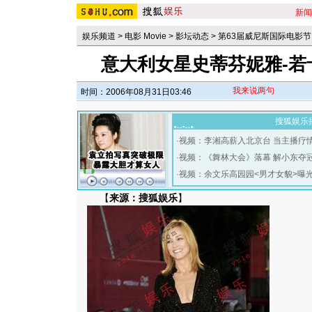
新闻
娱乐频道
>
电影 Movie
>
影坛动态
>
第63届威尼斯国际电影节
意大利女星史蒂芬妮雅-若
我来说两句
时间：2006年08月31日03:46
搜狐娱乐
·
视频：李湘高薪入北京台 当主播疗
·
视频：《舞林大会》落幕 解小东夺
·
视频：余文乐高园园<男才女貌>曝
【
来源：搜狐娱乐
】