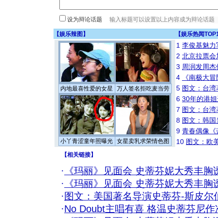
设为辩论话题
【
娱乐辣图
】
【
娱乐热闻TOP
1
李俊基魅力
2
北京拉票会
3
周润发周杰
4
《南极大冒
5
图文：台湾
内地最喜性爱的女星
万人签名拒吃麦当劳
6
30年的港
7
图文：台湾
8
图文：韩国
9
青春偶像《
小丫青涩童年照曝光
女星卖乳求荣情色图
10
图文：欧美
【
相关链接
】
·
《玛丽》见面会 史蒂芬妮大秀丰胸
·
《玛丽》见面会 史蒂芬妮大秀丰胸
·
图文：美国著名导演史蒂芬-斯皮尔
·
No Doubt主唱有喜 格温史蒂芬尼作