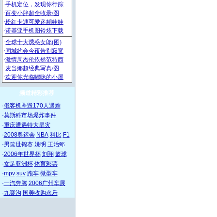
频道精彩推荐
·
俄客机坠毁170人遇难
·
莫斯科市场爆炸事件
·
重庆遭遇特大旱灾
·
2008奥运会
NBA
科比
F1
·
男篮世锦赛
姚明
王治郅
·
2006年世界杯
刘翔
篮球
·
女足亚洲杯
体育彩票
·
mpv
suv
跑车
微型车
·
一汽奔腾
2006广州车展
·
九寨沟
国美收购永乐