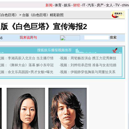
新闻
-
体育
-
娱乐
-
财经
-
IT
-
汽车
-
房产
-
女人
-
TV
-
chin
《白色巨塔》
>
台版《白色巨塔》精彩剧照
台版《白色巨塔》宣传海报2
我来说两句
56
搜狐娱乐播报视频推荐
视频：李湘高薪入北京台 当主播疗情
·
视频：周笔畅首演会 携王力宏秀舞技
视频：《舞林大会》落幕 解小东夺冠
·
视频：刘烨坦承恋情 准备与女友结婚
视频：余文乐高园园<男才女貌>曝光
·
视频：伊能静穿低胸装与周董扯关系
】