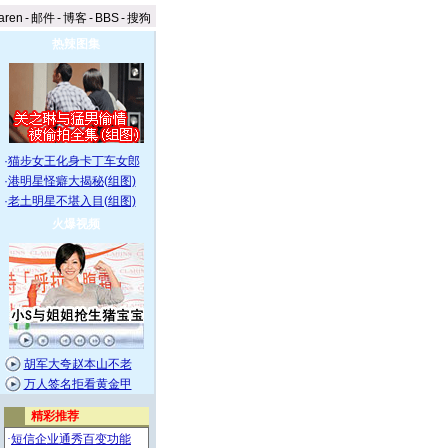
aren
-
邮件
-
博客
-
BBS
-
搜狗
热辣图集
·
猫步女王化身卡丁车女郎
·
港明星怪癖大揭秘(组图)
·
老土明星不堪入目(组图)
火爆视频
胡军大夸赵本山不老
万人签名拒看黄金甲