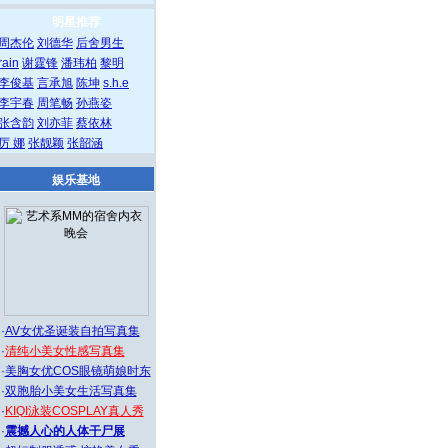
明星推荐
周杰伦
刘德华
后舍男生
rain
谢霆锋
潘玮柏
黎明
李俊基
言承旭
陈坤
s.h.e
李宇春
周笔畅
孙燕姿
张含韵
刘亦菲
蔡依林
厉 娜
张靓颖
张韶涵
娱乐基地
·
AV女优圣诞装自拍写真集
·
清纯小美女性感写真集
·
美胸女优COS眼镜萌娘时东
·
双胞胎小美女生活写真集
·
KIQI泳装COSPLAY真人秀
·
震撼人心的人体干尸展