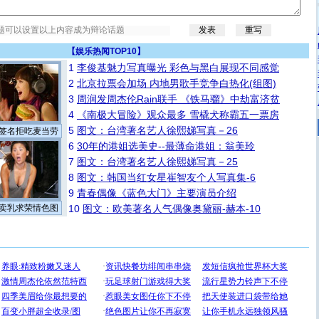
【
娱乐热闻TOP10
】
1
李俊基魅力写真曝光 彩色与黑白展现不同感觉
2
北京拉票会加场 内地男歌手竞争白热化(组图)
3
周润发周杰伦Rain联手 《铁马骝》中劫富济贫
4
《南极大冒险》观众最多 雪橇犬称霸五一票房
5
图文：台湾著名艺人徐熙娣写真－26
签名拒吃麦当劳
6
30年的港姐选美史--最薄命港姐：翁美玲
7
图文：台湾著名艺人徐熙娣写真－25
8
图文：韩国当红女星崔智友个人写真集-6
9
青春偶像《蓝色大门》主要演员介绍
卖乳求荣情色图
10
图文：欧美著名人气偶像奥黛丽-赫本-10