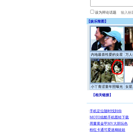
设为辩论话题
【
娱乐辣图
】
内地最喜性爱的女星
万人
小丫青涩童年照曝光
女星
【
相关链接
】