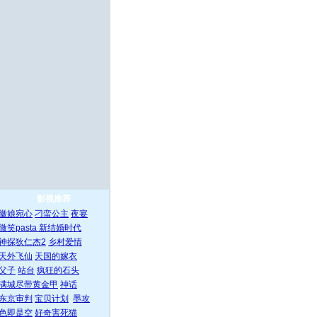
影视推荐
徽娘宛心
刁蛮公主
夜宴
微笑pasta
新结婚时代
神探狄仁杰2
乡村爱情
天外飞仙
天国的嫁衣
父子
站台
疯狂的石头
满城尽带黄金甲
神话
东京审判
宝贝计划
墨攻
色即是空
好奇害死猫