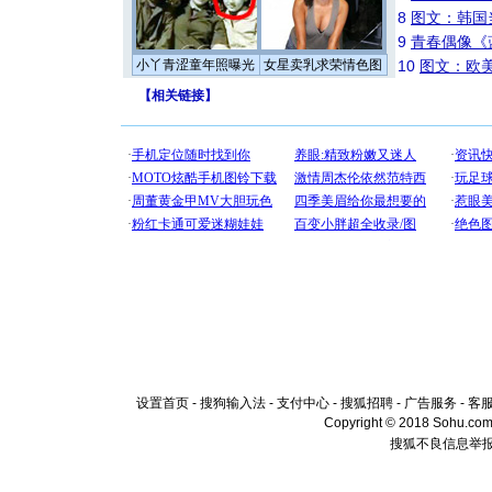
8
图文：韩国
9
青春偶像《
小丫青涩童年照曝光
女星卖乳求荣情色图
10
图文：欧美
【
相关链接
】
设置首页
-
搜狗输入法
-
支付中心
-
搜狐招聘
-
广告服务
-
客
Copyright © 2018 Sohu.com I
搜狐不良信息举