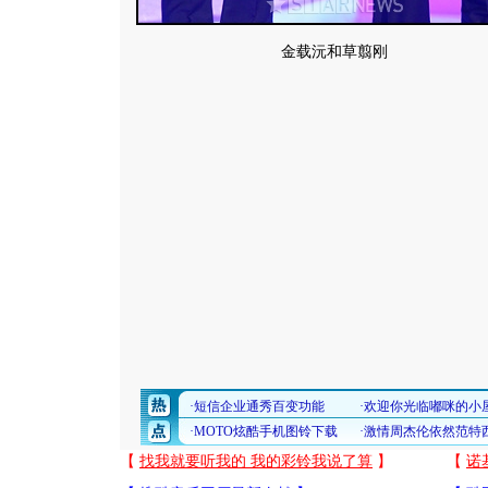
金载沅和草翦刚