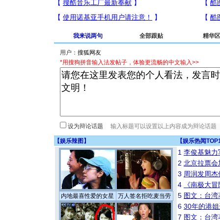
我来说两句
全部跟贴
精华
用户：
*用搜狗拼音输入法发帖子，体验更流畅的中文输入>>
设为辩论话题
【
娱乐辣图
】
【
娱乐热闻TOP
1
李俊基魅力
2
北京拉票会
3
周润发周杰
4
《南极大冒
5
图文：台湾
内地最喜性爱的女星
万人签名拒吃麦当劳
6
30年的港
7
图文：台湾