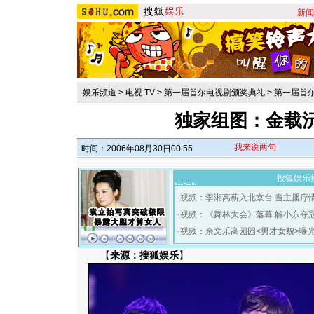
新闻
娱乐频道
>
电视 TV
>
第一届首尔电视剧颁奖典礼
>
第一届首
独家组图：金载
我来说两句
时间：2006年08月30日00:55
搜狐娱乐
·
视频：李湘高薪入北京台 当主播疗
·
视频：《舞林大会》落幕 解小东夺
·
视频：余文乐高园园<男才女貌>曝
【
来源：搜狐娱乐
】