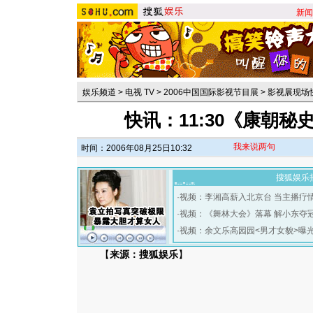
新闻
娱乐频道
>
电视 TV
>
2006中国国际影视节目展
>
影视展现场
快讯：11:30《康朝
我来说两句
时间：2006年08月25日10:32
搜狐娱乐
·
视频：李湘高薪入北京台 当主播疗
·
视频：《舞林大会》落幕 解小东夺
·
视频：余文乐高园园<男才女貌>曝
【
来源：搜狐娱乐
】