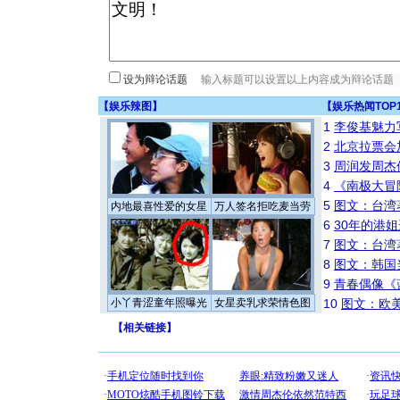
设为辩论话题
【
娱乐辣图
】
【
娱乐热闻TOP
1
李俊基魅力
2
北京拉票会
3
周润发周杰
4
《南极大冒
5
图文：台湾
内地最喜性爱的女星
万人签名拒吃麦当劳
6
30年的港
7
图文：台湾
8
图文：韩国
9
青春偶像《
小丫青涩童年照曝光
女星卖乳求荣情色图
10
图文：欧美
【
相关链接
】