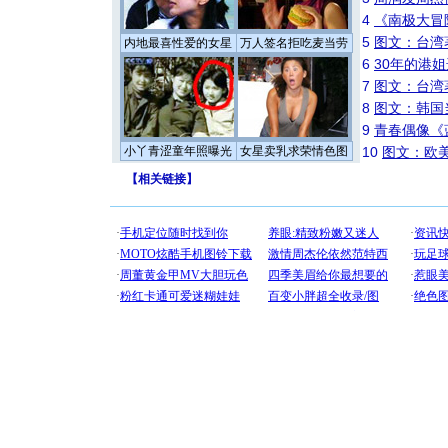
4
《南极大冒
5
图文：台湾
内地最喜性爱的女星
万人签名拒吃麦当劳
6
30年的港
7
图文：台湾
8
图文：韩国
9
青春偶像《
小丫青涩童年照曝光
女星卖乳求荣情色图
10
图文：欧美
【
相关链接
】