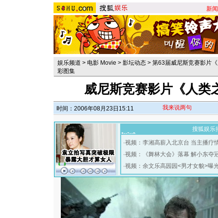
新闻
娱乐频道
>
电影 Movie
>
影坛动态
>
第63届威尼斯竞赛影片
彩图集
威尼斯竞赛影片《人类之
我来说两句
时间：2006年08月23日15:11
搜狐娱乐
·
视频：李湘高薪入北京台 当主播疗
·
视频：《舞林大会》落幕 解小东夺
·
视频：余文乐高园园<男才女貌>曝