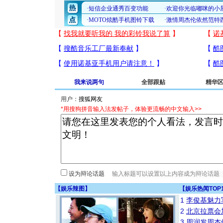
我来说两句
全部跟贴
精华
用户：
*用搜狗拼音输入法发帖子，体验更流畅的中文输入>>
设为辩论话题
【
娱乐辣图
】
【
娱乐热闻TOP
1
李俊基魅力
2
北京拉票会
3
周润发周杰