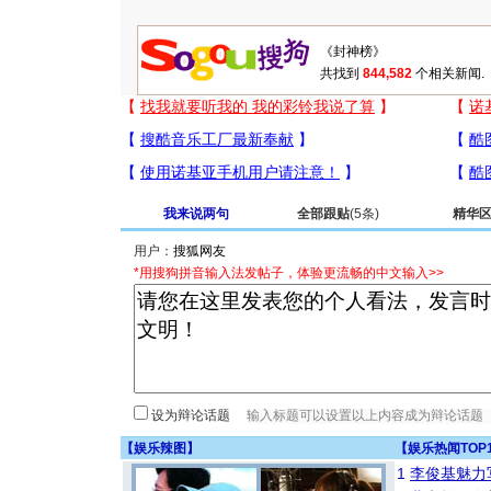
共找到
844,582
个相关新闻.
我来说两句
全部跟贴
(5条)
精华
用户：
*用搜狗拼音输入法发帖子，体验更流畅的中文输入>>
设为辩论话题
【
娱乐辣图
】
【
娱乐热闻TOP
1
李俊基魅力