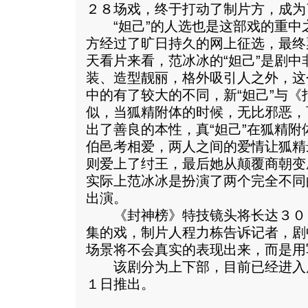
２８场戏，终于打动了制片方，成为
“妲己”的人选也是这部戏的重中
方经过了旷日持久的网上征选，最终
天看片来看，范冰冰的“妲己”是剧
装、造型靓丽，格外吸引人之外，这
中的有了较大的不同，新“妲己”与
似，当狐精附体的时候，无比邪恶，
出了善良的本性，真“妲己”在狐精
伯邑考相爱，两人之间的爱情让狐精
则爱上了纣王，最后她从颠覆商朝变
实际上范冰冰是扮演了两个完全不同
出演。
《封神榜》特技镜头将长达３０
集的戏，制片人程力栋告诉记者，剧中
场景将不会真实的表现出来，而是用
该剧分为上下部，目前已经进入
１日推出。