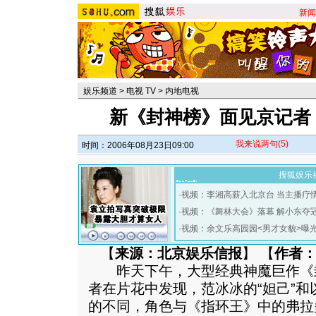
新闻
娱乐频道
>
电视 TV
>
内地电视
新《封神榜》面见京记者 
我来说两句
(5)
时间：2006年08月23日09:00
搜狐娱乐
·
视频：李湘高薪入北京台 当主播疗
·
视频：《舞林大会》落幕 解小东夺
·
视频：余文乐高园园<男才女貌>曝
【
来源：北京娱乐信报
】 【
作者
昨天下午，大型经典神魔巨作《
者在片花中发现，范冰冰的“妲己”
的不同，角色与《指环王》中的弗拉