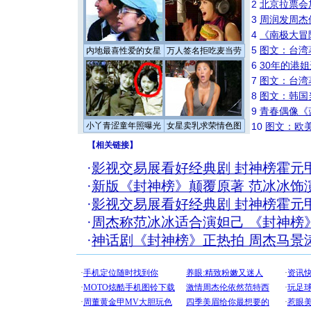
2
北京拉票会
3
周润发周杰
4
《南极大冒
5
图文：台湾
内地最喜性爱的女星
万人签名拒吃麦当劳
6
30年的港
7
图文：台湾
8
图文：韩国
9
青春偶像《
小丫青涩童年照曝光
女星卖乳求荣情色图
10
图文：欧美
【
相关链接
】
·
影视交易展看好经典剧 封神榜霍元
·
新版《封神榜》颠覆原著 范冰冰饰
·
影视交易展看好经典剧 封神榜霍元
·
周杰称范冰冰适合演妲己 《封神榜
·
神话剧《封神榜》正热拍 周杰马景