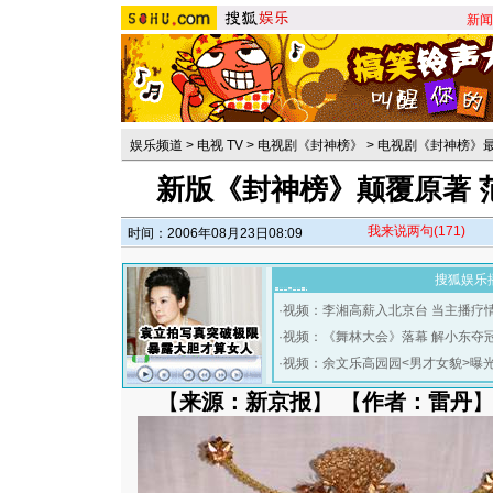
新闻
娱乐频道
>
电视 TV
>
电视剧《封神榜》
>
电视剧《封神榜》
新版《封神榜》颠覆原著 
我来说两句
(171)
时间：2006年08月23日08:09
搜狐娱乐
·
视频：李湘高薪入北京台 当主播疗
·
视频：《舞林大会》落幕 解小东夺
·
视频：余文乐高园园<男才女貌>曝
【
来源：新京报
】 【
作者：雷丹