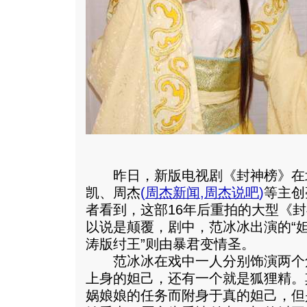
昨日，新版电视剧《封神榜》在
凯、周杰
(
周杰新闻
,
周杰说吧
)
等主创
者看到，这部16年后重拍的大型《
以说是颠覆，剧中，范冰冰出演的“妲
涛版纣王”则由暴君变情圣。
范冰冰在戏中一人分别饰演两个
上身的妲己，还有一个就是狐狸精。
娲娘娘的任务而附身于真的妲己，但