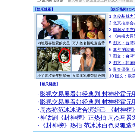
设为辩论话题
【
娱乐辣图
】
【
娱乐热闻TOP
1
李俊基魅力
2
北京拉票会
3
周润发周杰
4
《南极大冒
5
图文：台湾
内地最喜性爱的女星
万人签名拒吃麦当劳
6
30年的港
7
图文：台湾
8
图文：韩国
9
青春偶像《
小丫青涩童年照曝光
女星卖乳求荣情色图
10
图文：欧美
【
相关链接
】
·
影视交易展看好经典剧 封神榜霍元
·
影视交易展看好经典剧 封神榜霍元
·
周杰称范冰冰适合演妲己 《封神榜
·
神话剧《封神榜》正热拍 周杰马景
·
《封神榜》热拍 范冰冰白色灵狐造型