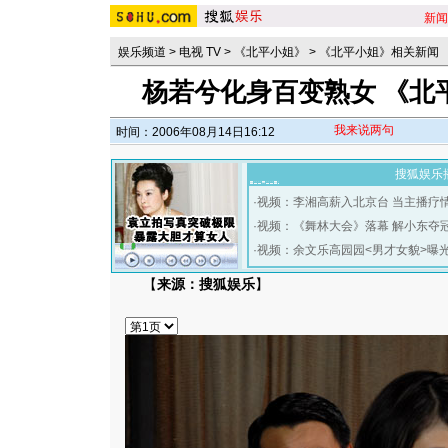
新闻
娱乐频道
>
电视 TV
>
《北平小姐》
>
《北平小姐》相关新闻
杨若兮化身百变熟女 《北
我来说两句
时间：2006年08月14日16:12
搜狐娱乐
·
视频：李湘高薪入北京台 当主播疗
·
视频：《舞林大会》落幕 解小东夺
·
视频：余文乐高园园<男才女貌>曝
【
来源：搜狐娱乐
】