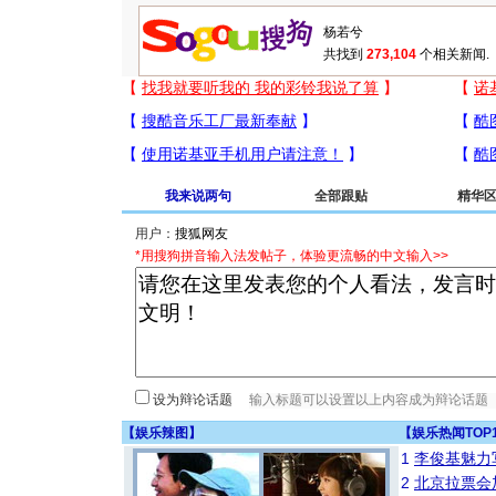
共找到
273,104
个相关新闻.
我来说两句
全部跟贴
精华
用户：
*用搜狗拼音输入法发帖子，体验更流畅的中文输入>>
设为辩论话题
【
娱乐辣图
】
【
娱乐热闻TOP
1
李俊基魅力
2
北京拉票会