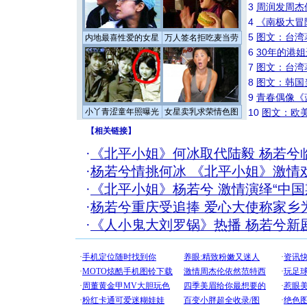
3
周润发周杰
4
《南极大冒
5
图文：台湾
内地最喜性爱的女星
万人签名拒吃麦当劳
6
30年的港
7
图文：台湾
8
图文：韩国
9
青春偶像《
小丫青涩童年照曝光
女星卖乳求荣情色图
10
图文：欧美
【
相关链接
】
·
《北平小姐》何冰取代陆毅 杨若兮
·
杨若兮情挑何冰 《北平小姐》激情
·
《北平小姐》杨若兮 激情演绎“中国
·
杨若兮重庆受追捧 爱心大使称家乡
·
《人小鬼大刘罗锅》热播 杨若兮新