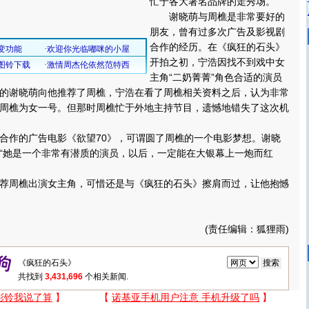
忙于各大著名品牌的走秀场。
谢晓萌与周樵是非常要好的
朋友，曾有过多次广告及影视剧
合作的经历。在《疯狂的石头》
开拍之初，宁浩因找不到戏中女
主角“二奶菁菁”角色合适的演员
的谢晓萌向他推荐了周樵，宁浩在看了周樵相关资料之后，认为非常
周樵为女一号。但那时周樵忙于外地主持节目，遗憾地错失了这次机
作的广告电影《欲望70》，可谓圆了周樵的一个电影梦想。谢晓
“她是一个非常有潜质的演员，以后，一定能在大银幕上一炮而红
周樵出演女主角，可惜还是与《疯狂的石头》擦肩而过，让他抱憾
(责任编辑：狐狸雨)
共找到
3,431,696
个相关新闻.