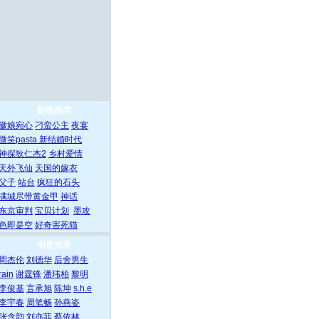
影视推荐
徽娘宛心
刁蛮公主
夜宴
微笑pasta
新结婚时代
神探狄仁杰2
乡村爱情
天外飞仙
天国的嫁衣
父子
站台
疯狂的石头
满城尽带黄金甲
神话
东京审判
宝贝计划
墨攻
色即是空
好奇害死猫
明星推荐
周杰伦
刘德华
后舍男生
rain
谢霆锋
潘玮柏
黎明
李俊基
言承旭
陈坤
s.h.e
李宇春
周笔畅
孙燕姿
张含韵
刘亦菲
蔡依林