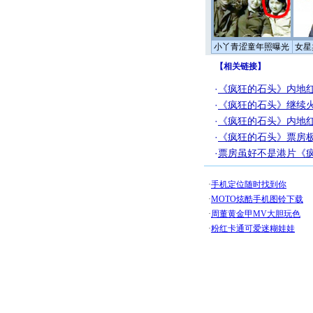
小丫青涩童年照曝光
女星
【
相关链接
】
·
《疯狂的石头》内地红
·
《疯狂的石头》继续火
·
《疯狂的石头》内地红
·
《疯狂的石头》票房极
·
票房虽好不是港片《