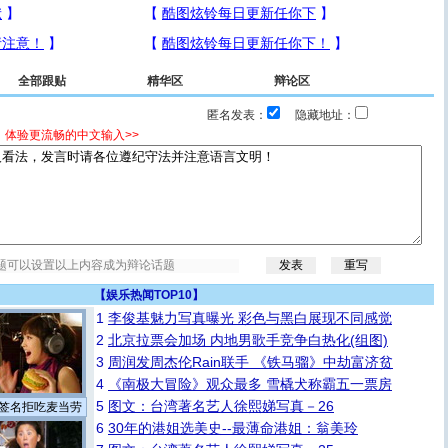
全部跟贴
精华区
辩论区
匿名发表：
隐藏地址：
，体验更流畅的中文输入>>
【
娱乐热闻TOP10
】
1
李俊基魅力写真曝光 彩色与黑白展现不同感觉
2
北京拉票会加场 内地男歌手竞争白热化(组图)
3
周润发周杰伦Rain联手 《铁马骝》中劫富济贫
4
《南极大冒险》观众最多 雪橇犬称霸五一票房
5
图文：台湾著名艺人徐熙娣写真－26
签名拒吃麦当劳
6
30年的港姐选美史--最薄命港姐：翁美玲