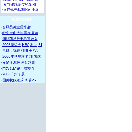
频道精彩推荐
·
台风桑美宝霞来袭
·
纪念唐山大地震30周年
·
问题药品欣弗危害数省
·
2008奥运会
NBA
科比
F1
·
男篮世锦赛
姚明
王治郅
·
2006年世界杯
刘翔
篮球
·
女足亚洲杯
体育彩票
·
mpv
suv
跑车
微型车
·
2006广州车展
·
国美收购永乐
奇瑞V5