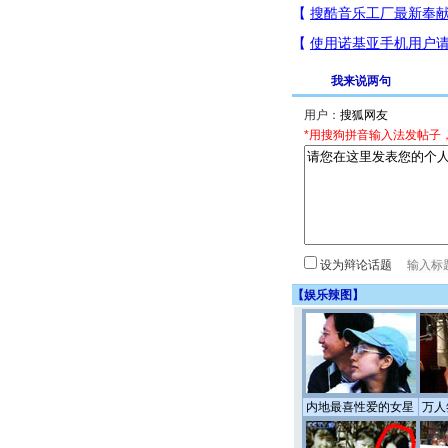
我来说两句
用户：
*用搜狗拼音输入法发帖子
设为辩论话题
【
娱乐辣图
】
内地最喜性爱的女星
万人