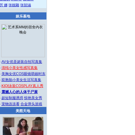
厉 娜
张靓颖
张韶涵
娱乐基地
·
AV女优圣诞装自拍写真集
·
清纯小美女性感写真集
·
美胸女优COS眼镜萌娘时东
·
双胞胎小美女生活写真集
·
KIQI泳装COSPLAY真人秀
·
震撼人心的人体干尸展
·
超短制服诱惑
惊艳美女秀
·
宠物连连看
合金弹头游戏
美图天地