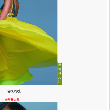
名模周樵
片
全屏看大图