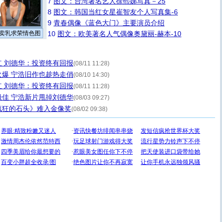
7
图文：台湾著名艺人徐熙娣写真－25
8
图文：韩国当红女星崔智友个人写真集-6
9
青春偶像《蓝色大门》主要演员介绍
卖乳求荣情色图
10
图文：欧美著名人气偶像奥黛丽-赫本-10
 刘德华：投资终有回报
(08/11 11:28)
爆 宁浩旧作也趁热走俏
(08/10 14:30)
 刘德华：投资终有回报
(08/11 11:28)
佳 宁浩新片甩掉刘德华
(08/03 09:27)
疯狂的石头》难入金像奖
(08/02 09:38)