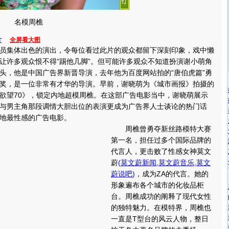
名模周樵
片
全屏看大图
集体出色的演出，令每位看过此片的观众都留下深刻印象，戏中懒
让许多观众恨不得“踢他几脚”。但可能许多观众不知道扮演谢小萌角
头，他是中国广告界新晋导演，去年他为百度网站拍的“唐伯虎篇”勇
奖，是一位非常有才华的导演。早前，谢晓萌为《城市画报》拍摄的
欲望70》，锁定内地超模周樵。在这部广告电影当中，谢晓萌展示
与男主角那段调情大胆出位的表演更成为广告界人士谈论的热门话
地最性感的广告电影。
周樵曾勇夺新丝路模特大赛
第一名，担任过多个国际品牌的
代言人，更击败了性感女神莫文
蔚
(
莫文蔚新闻
,
莫文蔚音乐
,
莫文
蔚说吧
)
，成为ZA的代言。她的
形象遍布各个城市的化妆品柜
台。周樵成功的阐释了现代女性
的独特魅力。在模特界，周樵也
一直是T型台的风云人物，整日