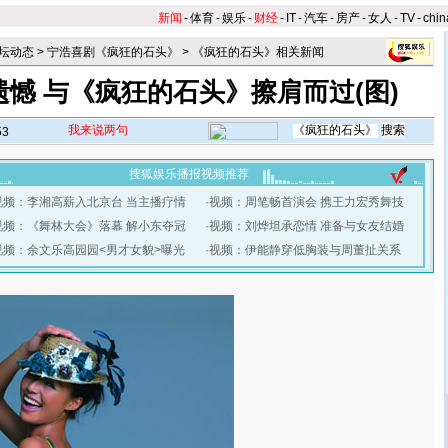
新闻
-
体育
-
娱乐
-
财经
-
IT
-
汽车
-
房产
-
女人
-
TV
-
chin
坛动态
>
宁浩喜剧《疯狂的石头》
>
《疯狂的石头》相关新闻
憾 与《疯狂的石头》擦肩而过(图)
我来说两句
53
搜狐娱乐播报视频推荐
视频：李湘高薪入北京台 当主播疗情
·
视频：周笔畅首演会 携王力宏秀舞技
视频：《舞林大会》落幕 解小东夺冠
·
视频：刘烨坦承恋情 准备与女友结婚
视频：余文乐高园园<男才女貌>曝光
·
视频：伊能静穿低胸装与周董扯关系
】