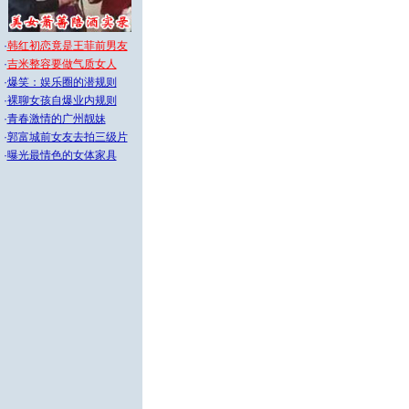
·
韩红初恋竟是王菲前男友
·
吉米整容要做气质女人
·
爆笑：娱乐圈的潜规则
·
裸聊女孩自爆业内规则
·
青春激情的广州靓妹
·
郭富城前女友去拍三级片
·
曝光最情色的女体家具