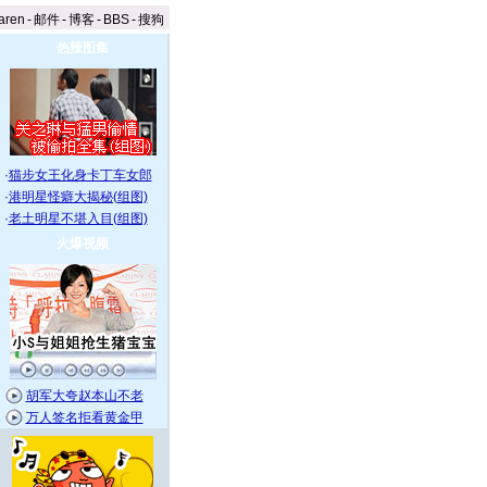
aren
-
邮件
-
博客
-
BBS
-
搜狗
热辣图集
·
猫步女王化身卡丁车女郎
·
港明星怪癖大揭秘(组图)
·
老土明星不堪入目(组图)
火爆视频
胡军大夸赵本山不老
万人签名拒看黄金甲