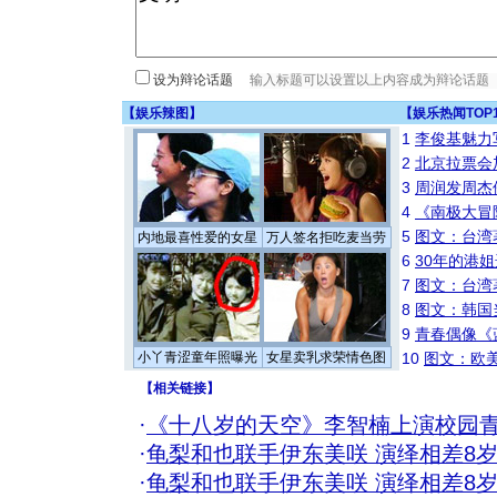
设为辩论话题
【
娱乐辣图
】
【
娱乐热闻TOP
1
李俊基魅力
2
北京拉票会
3
周润发周杰
4
《南极大冒
5
图文：台湾
内地最喜性爱的女星
万人签名拒吃麦当劳
6
30年的港
7
图文：台湾
8
图文：韩国
9
青春偶像《
小丫青涩童年照曝光
女星卖乳求荣情色图
10
图文：欧美
【
相关链接
】
·
《十八岁的天空》李智楠上演校园
·
龟梨和也联手伊东美咲 演绎相差8
·
龟梨和也联手伊东美咲 演绎相差8