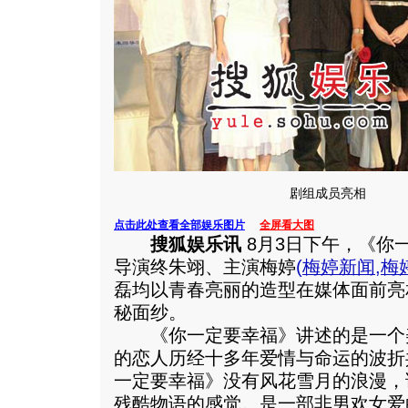
剧组成员亮相
点击此处查看全部娱乐图片
全屏看大图
搜狐娱乐讯
8月3日下午，《你
导演终朱翊、主演梅婷
(
梅婷新闻
,
梅
磊均以青春亮丽的造型在媒体面前亮
秘面纱。
《你一定要幸福》讲述的是一个
的恋人历经十多年爱情与命运的波折
一定要幸福》没有风花雪月的浪漫，
残酷物语的感觉。是一部非男欢女爱