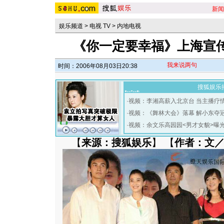
新闻
娱乐频道
>
电视 TV
>
内地电视
《你一定要幸福》上海宣传
我来说两句
时间：2006年08月03日20:38
搜狐娱乐
·
视频：李湘高薪入北京台 当主播疗
·
视频：《舞林大会》落幕 解小东夺
·
视频：余文乐高园园<男才女貌>曝
【
来源：搜狐娱乐
】 【
作者：文／L