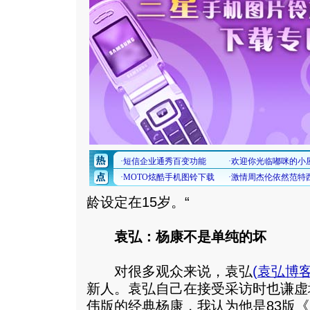
龄设定在15岁。“
袁弘：杨康不是单纯的坏
对很多观众来说，袁弘
(
袁弘博
新人。袁弘自己在接受采访时也谦虚
伟版的经典杨康，我认为他是83版