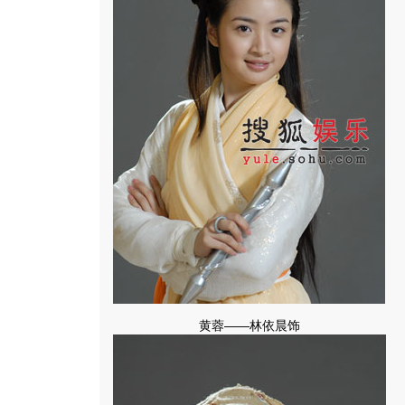
黄蓉――林依晨饰