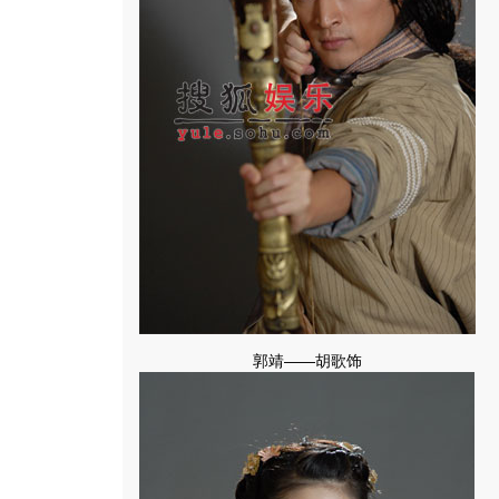
郭靖――胡歌饰