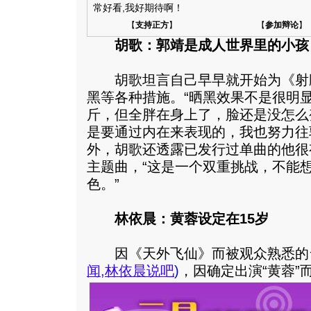
常好看,我好期待啊！
【
支持正方
】
【
参加辩论
】
胡歌：郭靖是成人世界里的小孩
胡歌坦言自己早早就开始为《射
黑等各种措施。“晒黑效果不是很明
斤，但全胖在身上了，脸还是没怎么
是要通过内在来表现的，我也努力往
外，胡歌还透露已发行过单曲的他很
主题曲，“这是一个双重挑战，不能
色。”
林依晨：黄蓉设定在15岁
因《天外飞仙》而被观众熟悉的
闻
,
林依晨说吧
)
，因确定出演“黄蓉”