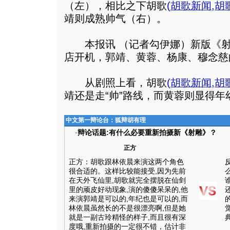
（左），相比之下胡歌
(
胡歌新闻
,
胡
靖则成熟帅气（右）。
本报讯 （记者勾伊娜）新版《射
店开机，郭靖、黄蓉、杨康、穆念慈
从剧照上看，胡歌
(
胡歌新闻
,
胡
靖还是走“帅”路线，而黄蓉则显得年
中文第一辩论台：狐辩胡有理
·
辩论话题:有什么必要重新拍摄新《射雕》？
正方
正方：胡歌跟林依晨来演这两个角色
很合适的。这样比较能接受,因为先前
在天外飞仙里,胡歌就完全摆脱在仙剑
里的顽皮好动现象,演的傻傻呆呆的,他
来演郭靖是可以的,年纪也是可以的,而
林依晨虽然长的不是很漂亮啊,但是她
就是一副古玲精怪的样子,而且很有深
度哦,重新拍摄的一定很不错，估计非