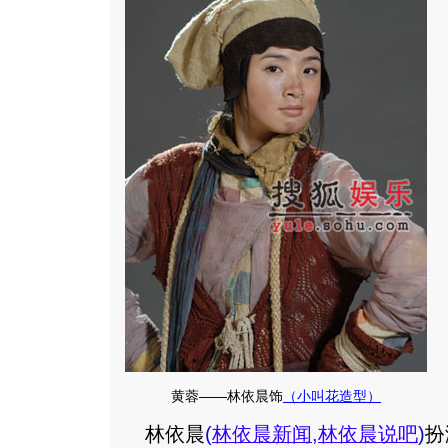
黄蓉――林依晨饰
（小叫花造型）
林依晨
(
林依晨新闻
,
林依晨说吧
)
扮