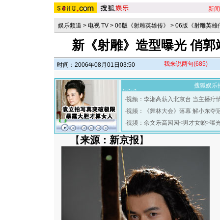
新闻
娱乐频道
>
电视 TV
>
06版《射雕英雄传》
>
06版《射雕英雄
新《射雕》造型曝光 俏郭
我来说两句
(685)
时间：2006年08月01日03:50
搜狐娱乐
·
视频：李湘高薪入北京台 当主播疗
·
视频：《舞林大会》落幕 解小东夺
·
视频：余文乐高园园<男才女貌>曝
【
来源：新京报
】