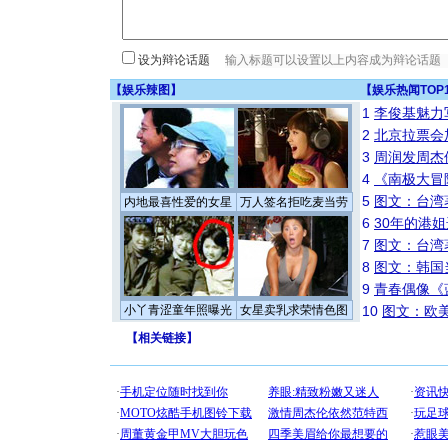
设为辩论话题
【
娱乐辣图
】
【
娱乐热闻TOP
1
李俊基魅力
2
北京拉票会
3
周润发周杰
4
《南极大冒
5
图文：台湾
内地最喜性爱的女星
万人签名拒吃麦当劳
6
30年的港
7
图文：台湾
8
图文：韩国
9
青春偶像《
小丫青涩童年照曝光
女星卖乳求荣情色图
10
图文：欧美
【
相关链接
】