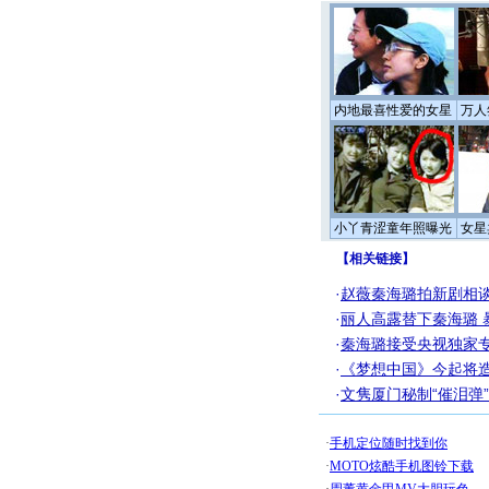
内地最喜性爱的女星
万人
小丫青涩童年照曝光
女星
【
相关链接
】
·
赵薇秦海璐拍新剧相谈
·
丽人高露替下秦海璐 
·
秦海璐接受央视独家专
·
《梦想中国》今起将造
·
文隽厦门秘制“催泪弹