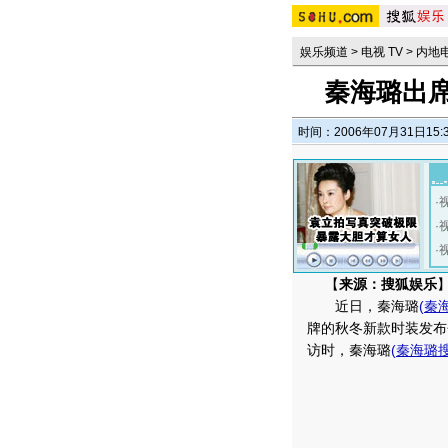
娱乐频道
>
电视 TV
>
内地
秦海璐出
时间：2006年07月31日15:
·
·
·
【
来源：搜狐娱乐
】
近日，秦海璐
(
秦
牌的秋冬新款时装发布
访时，秦海璐
(
秦海璐