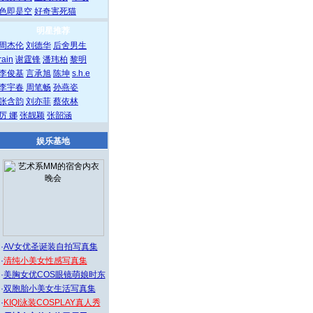
色即是空
好奇害死猫
明星推荐
周杰伦
刘德华
后舍男生
rain
谢霆锋
潘玮柏
黎明
李俊基
言承旭
陈坤
s.h.e
李宇春
周笔畅
孙燕姿
张含韵
刘亦菲
蔡依林
厉 娜
张靓颖
张韶涵
娱乐基地
·
AV女优圣诞装自拍写真集
·
清纯小美女性感写真集
·
美胸女优COS眼镜萌娘时东
·
双胞胎小美女生活写真集
·
KIQI泳装COSPLAY真人秀