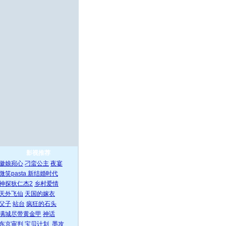
影视推荐
徽娘宛心
刁蛮公主
夜宴
微笑pasta
新结婚时代
神探狄仁杰2
乡村爱情
天外飞仙
天国的嫁衣
父子
站台
疯狂的石头
满城尽带黄金甲
神话
东京审判
宝贝计划
墨攻