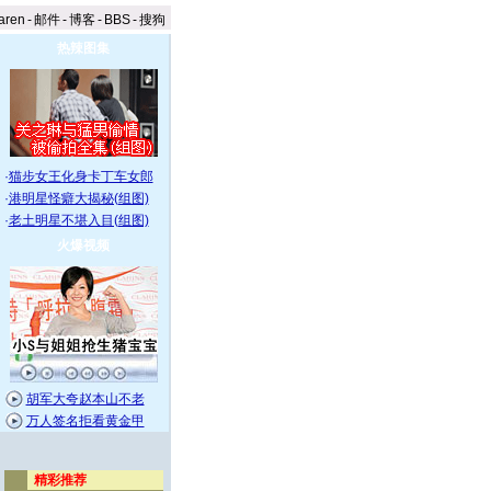
aren
-
邮件
-
博客
-
BBS
-
搜狗
热辣图集
·
猫步女王化身卡丁车女郎
·
港明星怪癖大揭秘(组图)
·
老土明星不堪入目(组图)
火爆视频
胡军大夸赵本山不老
万人签名拒看黄金甲