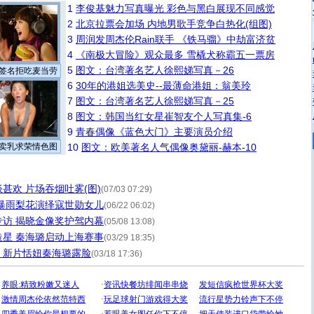
1
李俊基魅力写真曝光 彩色与黑白展现不同感觉
2
北京拉票会加场 内地男歌手竞争白热化(组图)
3
周润发周杰伦Rain联手 《铁马骝》中劫富济贫
4
《南极大冒险》观众最多 雪橇犬称霸五一票房
5
图文：台湾著名艺人徐熙娣写真－26
签名拒吃麦当劳
6
30年的港姐选美史--最薄命港姐：翁美玲
7
图文：台湾著名艺人徐熙娣写真－25
8
图文：韩国当红女星崔智友个人写真集-6
9
青春偶像《蓝色大门》主要演员介绍
卖乳求荣情色图
10
图文：欧美著名人气偶像奥黛丽-赫本-10
甚欢 片场吞烟吐雾(图)
(07/03 07:29)
暴雨梨花演绎寇世勋女儿
(06/22 06:02)
访 揭晓金像奖护驾内幕
(05/08 13:08)
星 秦海璐启动上海赛事
(03/29 18:35)
” 新片恬妞秦海璐露脸
(03/18 17:36)