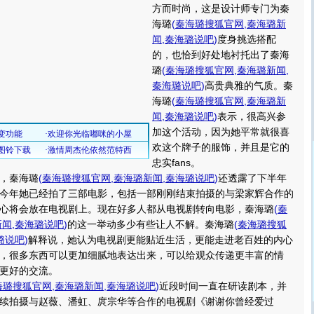
方而时尚，这是设计师专门为秦
海璐
(
秦海璐搜狐官网
,
秦海璐新
闻
,
秦海璐说吧
)
度身挑选搭配
的，也恰到好处地衬托出了秦海
璐
(
秦海璐搜狐官网
,
秦海璐新闻
,
秦海璐说吧
)
高贵典雅的气质。秦
海璐
(
秦海璐搜狐官网
,
秦海璐新
闻
,
秦海璐说吧
)
表示，很高兴参
加这个活动，因为她平常就很喜
欢这个牌子的服饰，并且是它的
忠实fans。
，秦海璐
(
秦海璐搜狐官网
,
秦海璐新闻
,
秦海璐说吧
)
还透露了下半年
今年她已经拍了三部电影，包括一部刚刚结束拍摄的与梁家辉合作的
心将会放在电视剧上。现在好多人都从电视剧转向电影，秦海璐
(
秦
新闻
,
秦海璐说吧
)
的这一举动多少有些让人不解。秦海璐
(
秦海璐搜狐
璐说吧
)
解释说，她认为电视剧更能贴近生活，更能走进老百姓的内心
，很多东西可以更加细腻地表达出来，可以给观众传递更丰富的情
更好的交流。
海璐搜狐官网
,
秦海璐新闻
,
秦海璐说吧
)
近段时间一直在研读剧本，并
续拍摄与赵薇、潘虹、庹宗华等合作的电视剧《谢谢你曾经爱过