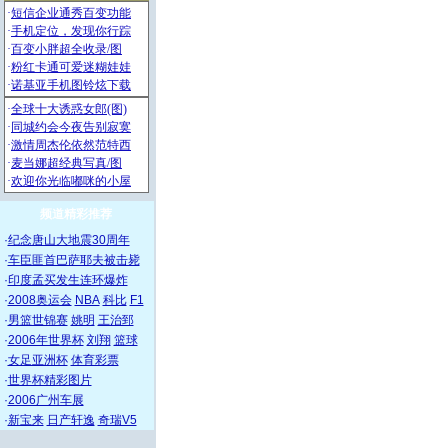
频道精彩推荐
·
纪念唐山大地震30周年
·
车臣匪首巴萨耶夫被击毙
·
印度孟买发生连环爆炸
·
2008奥运会
NBA
科比
F1
·
男篮世锦赛
姚明
王治郅
·
2006年世界杯
刘翔
篮球
·
女足亚洲杯
体育彩票
·
世界杯精彩图片
·
2006广州车展
·
新宝来
日产轩逸
奇瑞V5