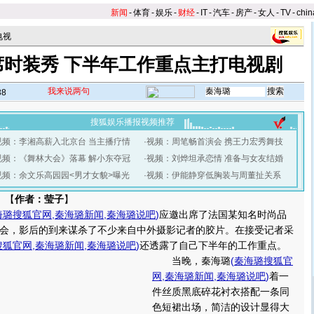
新闻
-
体育
-
娱乐
-
财经
-
IT
-
汽车
-
房产
-
女人
-
TV
-
chin
电视
席时装秀 下半年工作重点主打电视剧
我来说两句
38
搜狐娱乐播报视频推荐
视频：李湘高薪入北京台 当主播疗情
·
视频：周笔畅首演会 携王力宏秀舞技
视频：《舞林大会》落幕 解小东夺冠
·
视频：刘烨坦承恋情 准备与女友结婚
视频：余文乐高园园<男才女貌>曝光
·
视频：伊能静穿低胸装与周董扯关系
 【
作者：莹子
】
海璐搜狐官网
,
秦海璐新闻
,
秦海璐说吧
)
应邀出席了法国某知名时尚品
会，影后的到来谋杀了不少来自中外摄影记者的胶片。在接受记者采
搜狐官网
,
秦海璐新闻
,
秦海璐说吧
)
还透露了自己下半年的工作重点。
当晚，秦海璐
(
秦海璐搜狐官
网
,
秦海璐新闻
,
秦海璐说吧
)
着一
件丝质黑底碎花衬衣搭配一条同
色短裙出场，简洁的设计显得大