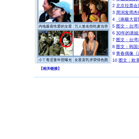
2
北京拉票会
3
周润发周杰
4
《南极大冒
5
图文：台湾
内地最喜性爱的女星
万人签名拒吃麦当劳
6
30年的港
7
图文：台湾
8
图文：韩国
9
青春偶像《
小丫青涩童年照曝光
女星卖乳求荣情色图
10
图文：欧美
【
相关链接
】