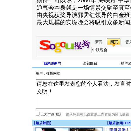
期待。可以说，2006年“海峡月.中
通气会本身就是一场情景交融至真至
由央视获奖导演郭霁红领导的白金班
最大规模的实境晚会将吸引众多新闻
新闻
网页
音
我来说两句
全部跟贴
精华
用户：
设为辩论话题
【
娱乐辣图
】
【
娱乐热闻TOP
1
李俊基魅力