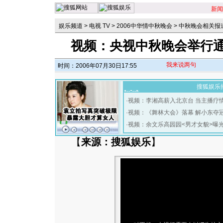
新闻
娱乐频道
>
电视 TV
>
2006中华情中秋晚会
>
中秋晚会相关报
视频：央视中秋晚会举行通
我来说两句
时间：2006年07月30日17:55
搜狐娱乐
·
视频：李湘高薪入北京台 当主播疗
·
视频：《舞林大会》落幕 解小东夺
·
视频：余文乐高园园<男才女貌>曝
【
来源：搜狐娱乐
】