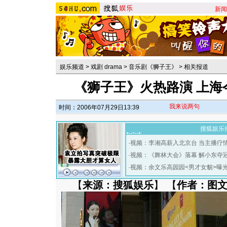
新闻
娱乐频道
>
戏剧 drama
>
音乐剧《狮子王》
>
相关报道
《狮子王》火热路演 上海
我来说两句
时间：2006年07月29日13:39
搜狐娱乐
·
视频：李湘高薪入北京台 当主播疗
·
视频：《舞林大会》落幕 解小东夺
·
视频：余文乐高园园<男才女貌>曝
【
来源：搜狐娱乐
】 【
作者：图文／