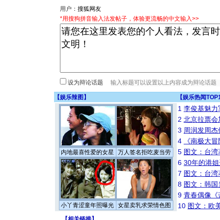
用户：
*用搜狗拼音输入法发帖子，体验更流畅的中文输入>>
设为辩论话题
【
娱乐辣图
】
【
娱乐热闻TOP
1
李俊基魅力
2
北京拉票会
3
周润发周杰
4
《南极大冒
5
图文：台湾
内地最喜性爱的女星
万人签名拒吃麦当劳
6
30年的港
7
图文：台湾
8
图文：韩国
9
青春偶像《
小丫青涩童年照曝光
女星卖乳求荣情色图
10
图文：欧美
【
相关链接
】