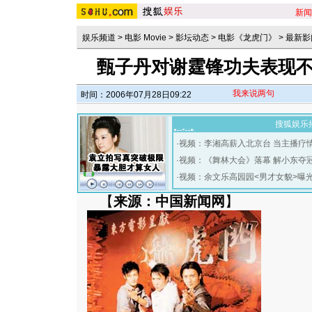
新闻
娱乐频道
>
电影 Movie
>
影坛动态
>
电影《龙虎门》
>
最新影
甄子丹对谢霆锋功夫表现不满
我来说两句
时间：2006年07月28日09:22
搜狐娱乐
·
视频：李湘高薪入北京台 当主播疗
·
视频：《舞林大会》落幕 解小东夺
·
视频：余文乐高园园<男才女貌>曝
【
来源：中国新闻网
】