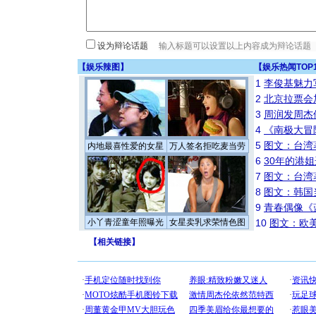
设为辩论话题
【
娱乐辣图
】
【
娱乐热闻TOP
1
李俊基魅力
2
北京拉票会
3
周润发周杰
4
《南极大冒
5
图文：台湾
内地最喜性爱的女星
万人签名拒吃麦当劳
6
30年的港
7
图文：台湾
8
图文：韩国
9
青春偶像《
小丫青涩童年照曝光
女星卖乳求荣情色图
10
图文：欧美
【
相关链接
】